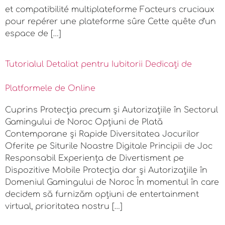
et compatibilité multiplateforme Facteurs cruciaux
pour repérer une plateforme sûre Cette quête d’un
espace de […]
Tutorialul Detaliat pentru Iubitorii Dedicați de
Platformele de Online
Cuprins Protecția precum și Autorizațiile în Sectorul
Gamingului de Noroc Opțiuni de Plată
Contemporane și Rapide Diversitatea Jocurilor
Oferite pe Siturile Noastre Digitale Principii de Joc
Responsabil Experiența de Divertisment pe
Dispozitive Mobile Protecția dar și Autorizațiile în
Domeniul Gamingului de Noroc În momentul în care
decidem să furnizăm opțiuni de entertainment
virtual, prioritatea nostru […]