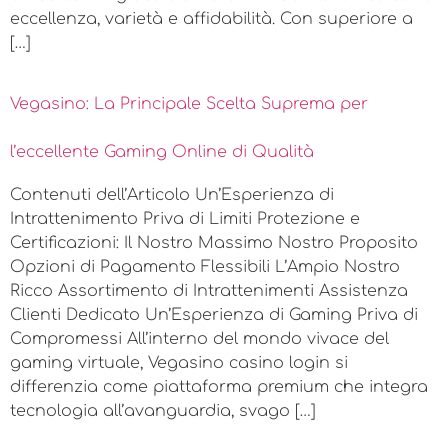
eccellenza, varietà e affidabilità. Con superiore a
[…]
Vegasino: La Principale Scelta Suprema per
l’eccellente Gaming Online di Qualità
Contenuti dell’Articolo Un’Esperienza di
Intrattenimento Priva di Limiti Protezione e
Certificazioni: Il Nostro Massimo Nostro Proposito
Opzioni di Pagamento Flessibili L’Ampio Nostro
Ricco Assortimento di Intrattenimenti Assistenza
Clienti Dedicato Un’Esperienza di Gaming Priva di
Compromessi All’interno del mondo vivace del
gaming virtuale, Vegasino casino login si
differenzia come piattaforma premium che integra
tecnologia all’avanguardia, svago […]