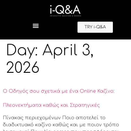
TRY i-Q&A
PAYSAFECARD ONLINE CASINO
NEJLEPŠÍ CASINO NA INTERNETU
Day:
April 3,
2026
Ο Οδηγός σου σχετικά με ένα Online Καζίνο:
Πλεονεκτήματα καθώς και Στρατηγικές
Πίνακας περιεχομένων Ποιο αποτελεί το
διαδικτυακό καζίνο καθώς και με ποιον τρόπο