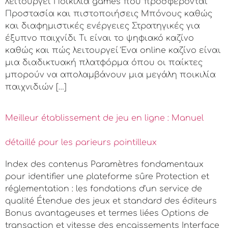
λειτουργεί Ποικιλία games που προσφέρονται
Προστασία και πιστοποιήσεις Μπόνους καθώς
και διαφημιστικές ενέργειες Στρατηγικές για
έξυπνο παιχνίδι Τι είναι το ψηφιακό καζίνο
καθώς και πώς λειτουργεί Ένα online καζίνο είναι
μια διαδικτυακή πλατφόρμα όπου οι παίκτες
μπορούν να απολαμβάνουν μια μεγάλη ποικιλία
παιχνιδιών […]
Meilleur établissement de jeu en ligne : Manuel
détaillé pour les parieurs pointilleux
Index des contenus Paramètres fondamentaux
pour identifier une plateforme sûre Protection et
réglementation : les fondations d’un service de
qualité Étendue des jeux et standard des éditeurs
Bonus avantageuses et termes liées Options de
transaction et vitesse des encaissements Interface