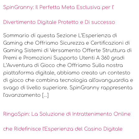
SpinGranny: Il Perfetta Meta Esclusiva per l’
Divertimento Digitale Protetto e Di successo
Sommario di questa Sezione L’Esperienza di
Gaming che Offriamo Sicurezza e Certificazioni di
Gaming Sistemi di Versamento Offerte Struttura di
Premi e Promozioni Supporto Utenti A 360 gradi
L’Avventura di Gioco che Offriamo Sulla nostra
piattaforma digitale, abbiamo creato un contesto
di gioco che combina tecnologia all’avanguardia e
svago di livello superiore. SpinGranny rappresenta
l’avanzamento […]
RingoSpin: La Soluzione di Intrattenimento Online
che Ridefinisce l’Esperienza del Casino Digitale