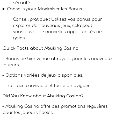
sécurité.
Conseils pour Maximiser les Bonus
Conseil pratique : Utilisez vos bonus pour
explorer de nouveaux jeux, cela peut
vous ouvrir de nouvelles opportunités de
gains.
Quick Facts about Abuking Casino
– Bonus de bienvenue attrayant pour les nouveaux
joueurs.
– Options variées de jeux disponibles.
– Interface conviviale et facile à naviguer.
Did You Know about Abuking Casino?
– Abuking Casino offre des promotions régulières
pour les joueurs fidèles.