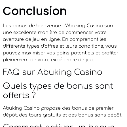
Conclusion
Les bonus de bienvenue d’Abuking Casino sont
une excellente manière de commencer votre
aventure de jeu en ligne. En comprenant les
différents types d’offres et leurs conditions, vous
pouvez maximiser vos gains potentiels et profiter
pleinement de votre expérience de jeu.
FAQ sur Abuking Casino
Quels types de bonus sont
offerts ?
Abuking Casino propose des bonus de premier
dépôt, des tours gratuits et des bonus sans dépôt.