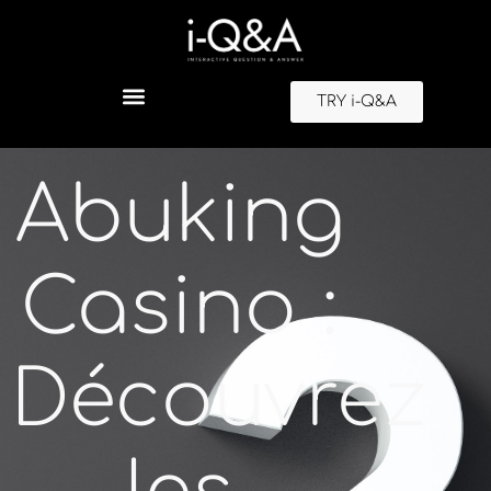
TRY i-Q&A
PAYSAFECARD ONLINE CASINO
NEJLEPŠÍ CASINO NA INTERNETU
Abuking
Casino :
Découvrez