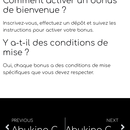
Comment activer un bonus
de bienvenue ?
Inscrivez-vous, effectuez un dépôt et suivez les
instructions pour activer votre bonus.
Y a-t-il des conditions de
mise ?
Oui, chaque bonus a des conditions de mise
spécifiques que vous devez respecter.
PREVIOUS
NEXT