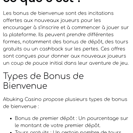
Les bonus de bienvenue sont des incitations
offertes aux nouveaux joueurs pour les
encourager à s’inscrire et à commencer à jouer sur
la plateforme. Ils peuvent prendre différentes
formes, notamment des bonus de dépôt, des tours
gratuits ou un cashback sur les pertes. Ces offres
sont conçues pour donner aux nouveaux joueurs
un coup de pouce initial dans leur aventure de jeu.
Types de Bonus de
Bienvenue
Abuking Casino propose plusieurs types de bonus
de bienvenue :
Bonus de premier dépôt : Un pourcentage sur
le montant de votre premier dépôt.
Tours gratuits : Un certain nombre de tours