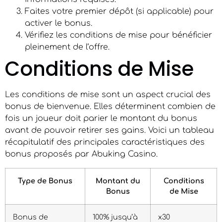
Faites votre premier dépôt (si applicable) pour
activer le bonus.
Vérifiez les conditions de mise pour bénéficier
pleinement de l’offre.
Conditions de Mise
Les conditions de mise sont un aspect crucial des
bonus de bienvenue. Elles déterminent combien de
fois un joueur doit parier le montant du bonus
avant de pouvoir retirer ses gains. Voici un tableau
récapitulatif des principales caractéristiques des
bonus proposés par Abuking Casino.
Type de Bonus
Montant du
Conditions
Bonus
de Mise
Bonus de
100% jusqu’à
x30