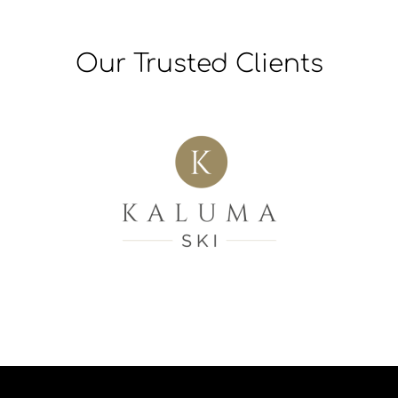
Our Trusted Clients