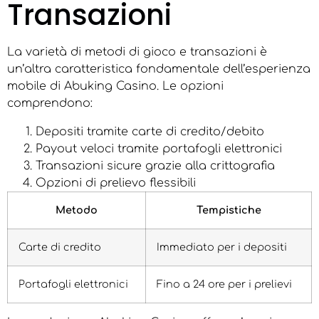
Transazioni
La varietà di metodi di gioco e transazioni è
un’altra caratteristica fondamentale dell’esperienza
mobile di Abuking Casino. Le opzioni
comprendono:
Depositi tramite carte di credito/debito
Payout veloci tramite portafogli elettronici
Transazioni sicure grazie alla crittografia
Opzioni di prelievo flessibili
Metodo
Tempistiche
Carte di credito
Immediato per i depositi
Portafogli elettronici
Fino a 24 ore per i prelievi