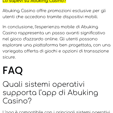
Lo sapevi su Abuking Casino?
Abuking Casino offre promozioni esclusive per gli
utenti che accedono tramite dispositivi mobili.
In conclusione, l’esperienza mobile di Abuking
Casino rappresenta un passo avanti significativo
nel gioco d’azzardo online. Gli utenti possono
esplorare una piattaforma ben progettata, con una
variegata offerta di giochi e opzioni di transazione
sicure.
FAQ
Quali sistemi operativi
supporta l’app di Abuking
Casino?
L’app è compatibile con i principali sistemi operativi