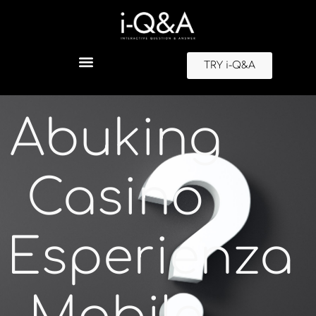
TRY i-Q&A
PAYSAFECARD ONLINE CASINO
NEJLEPŠÍ CASINO NA INTERNETU
Abuking
Casino
Esperienza