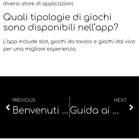
diversi store di applicazioni.
Quali tipologie di giochi
sono disponibili nell’app?
L’app include slot, giochi da tavolo e giochi dal vivo
per una migliore esperienza.
PREVIOUS
NEXT
Benvenuti a 7Gold Casino
Guida ai Metodi di Deposito in Abuking Casino