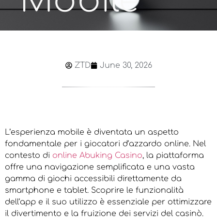
Mobile
ZTD
June 30, 2026
L’esperienza mobile è diventata un aspetto
fondamentale per i giocatori d’azzardo online. Nel
contesto di
online Abuking Casino
, la piattaforma
offre una navigazione semplificata e una vasta
gamma di giochi accessibili direttamente da
smartphone e tablet. Scoprire le funzionalità
dell’app e il suo utilizzo è essenziale per ottimizzare
il divertimento e la fruizione dei servizi del casinò.