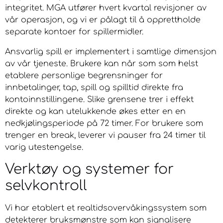
integritet. MGA utfører hvert kvartal revisjoner av
vår operasjon, og vi er pålagt til å opprettholde
separate kontoer for spillermidler.
Ansvarlig spill er implementert i samtlige dimensjon
av vår tjeneste. Brukere kan når som som helst
etablere personlige begrensninger for
innbetalinger, tap, spill og spilltid direkte fra
kontoinnstillingene. Slike grensene trer i effekt
direkte og kan utelukkende økes etter en en
nedkjølingsperiode på 72 timer. For brukere som
trenger en break, leverer vi pauser fra 24 timer til
varig utestengelse.
Verktøy og systemer for
selvkontroll
Vi har etablert et realtidsovervåkingssystem som
detekterer bruksmønstre som kan signalisere