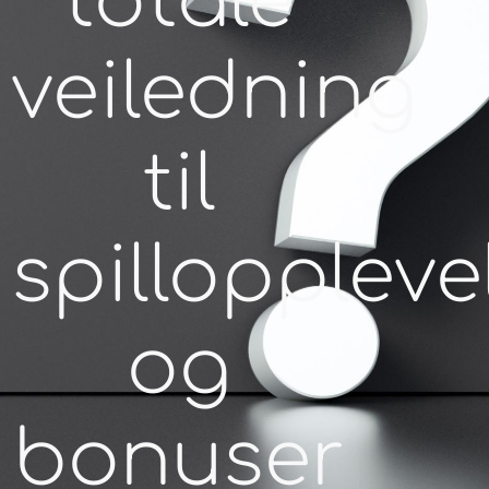
totale
veiledning
til
spilloppleve
og
bonuser