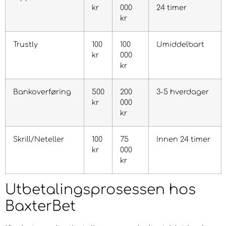
kr
000
24 timer
kr
Trustly
100
100
Umiddelbart
kr
000
kr
Bankoverføring
500
200
3-5 hverdager
kr
000
kr
Skrill/Neteller
100
75
Innen 24 timer
kr
000
kr
Utbetalingsprosessen hos
BaxterBet