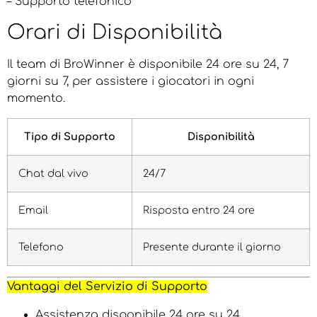
– Supporto telefonico
Orari di Disponibilità
Il team di BroWinner è disponibile 24 ore su 24, 7
giorni su 7, per assistere i giocatori in ogni
momento.
Tipo di Supporto
Disponibilità
Chat dal vivo
24/7
Email
Risposta entro 24 ore
Telefono
Presente durante il giorno
Vantaggi del Servizio di Supporto
Assistenza disponibile 24 ore su 24