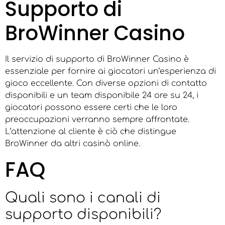
Supporto di
BroWinner Casino
Il servizio di supporto di BroWinner Casino è
essenziale per fornire ai giocatori un’esperienza di
gioco eccellente. Con diverse opzioni di contatto
disponibili e un team disponibile 24 ore su 24, i
giocatori possono essere certi che le loro
preoccupazioni verranno sempre affrontate.
L’attenzione al cliente è ciò che distingue
BroWinner da altri casinò online.
FAQ
Quali sono i canali di
supporto disponibili?