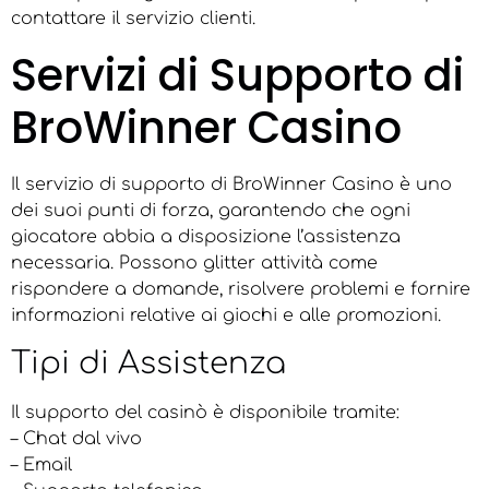
contattare il servizio clienti.
Servizi di Supporto di
BroWinner Casino
Il servizio di supporto di BroWinner Casino è uno
dei suoi punti di forza, garantendo che ogni
giocatore abbia a disposizione l’assistenza
necessaria. Possono glitter attività come
rispondere a domande, risolvere problemi e fornire
informazioni relative ai giochi e alle promozioni.
Tipi di Assistenza
Il supporto del casinò è disponibile tramite:
– Chat dal vivo
– Email