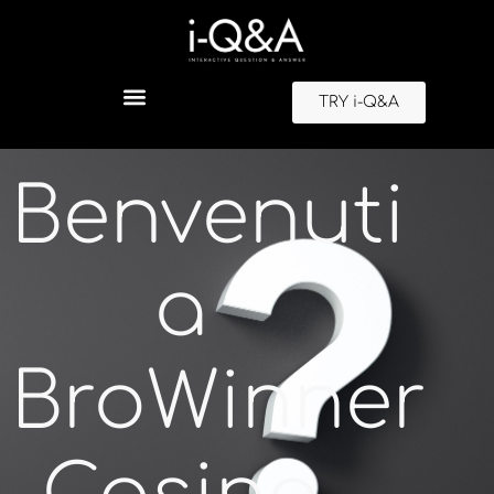
TRY i-Q&A
PAYSAFECARD ONLINE CASINO
NEJLEPŠÍ CASINO NA INTERNETU
Benvenuti
a
BroWinner