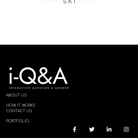
ABOUT US
HOW IT WORKS
CONTACT US
PORTFOLIO