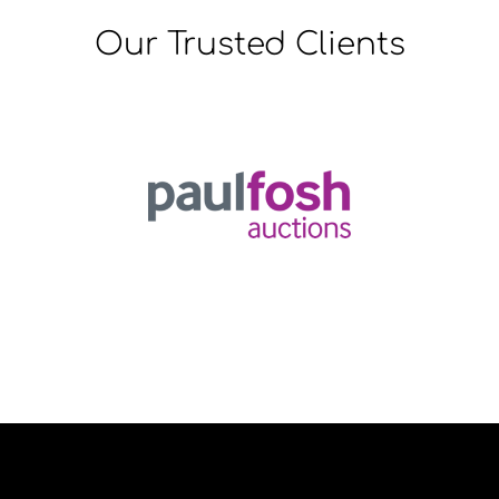
Our Trusted Clients