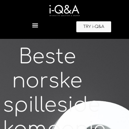
TRY i-Q&A
PAYSAFECARD ONLINE CASINO
Beste
norske
spilleside