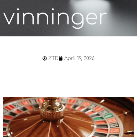
vinninger
ZTD
April 19, 2026