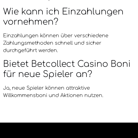
Wie kann ich Einzahlungen
vornehmen?
Einzahlungen können über verschiedene
Zahlungsmethoden schnell und sicher
durchgeführt werden.
Bietet Betcollect Casino Boni
für neue Spieler an?
Ja, neue Spieler können attraktive
Willkommensboni und Aktionen nutzen.