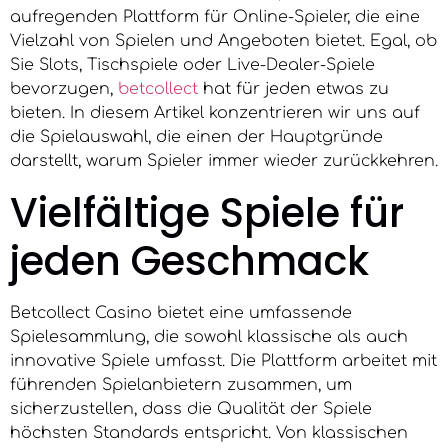
aufregenden Plattform für Online-Spieler, die eine
Vielzahl von Spielen und Angeboten bietet. Egal, ob
Sie Slots, Tischspiele oder Live-Dealer-Spiele
bevorzugen,
betcollect
hat für jeden etwas zu
bieten. In diesem Artikel konzentrieren wir uns auf
die Spielauswahl, die einen der Hauptgründe
darstellt, warum Spieler immer wieder zurückkehren.
Vielfältige Spiele für
jeden Geschmack
Betcollect Casino bietet eine umfassende
Spielesammlung, die sowohl klassische als auch
innovative Spiele umfasst. Die Plattform arbeitet mit
führenden Spielanbietern zusammen, um
sicherzustellen, dass die Qualität der Spiele
höchsten Standards entspricht. Von klassischen