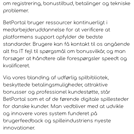
om registrering, bonustilbud, betalinger og tekniske
problemer.
BetPortal bruger ressourcer kontinuerligt i
medarbejderuddannelse for at verificere at
platformens support opfylder de bedste
standarder. Brugere kan få kontakt til os angående
alt fra IT fejl til spørgsmål om bonusvilkår, og man
forsøger at håndtere alle forespørgsler speedt og
kvalificeret.
Via vores blanding af udførlig spilbibliotek,
beskyttede betalingsmuligheder, attraktive
bonusser og professionel kundestøtte, står
BetPortal som et af de førende digitale spillesteder
for danske kunder. Man vedbliver med at udvikle
og innovere vores system funderet på
brugerfeedback og spilleindustriens nyeste
innovationer.