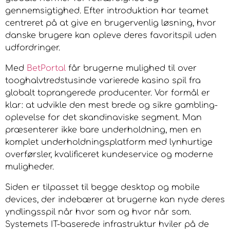
gennemsigtighed. Efter introduktion har teamet
centreret på at give en brugervenlig løsning, hvor
danske brugere kan opleve deres favoritspil uden
udfordringer.
Med
BetPortal
får brugerne mulighed til over
tooghalvtredstusinde varierede kasino spil fra
globalt toprangerede producenter. Vor formål er
klar: at udvikle den mest brede og sikre gambling-
oplevelse for det skandinaviske segment. Man
præsenterer ikke bare underholdning, men en
komplet underholdningsplatform med lynhurtige
overførsler, kvalificeret kundeservice og moderne
muligheder.
Siden er tilpasset til begge desktop og mobile
devices, der indebærer at brugerne kan nyde deres
yndlingsspil når hvor som og hvor når som.
Systemets IT-baserede infrastruktur hviler på de