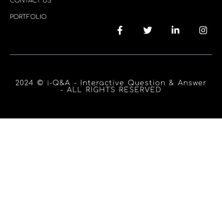
CONTACT US
PORTFOLIO
2024 © i-Q&A - Interactive Question & Answer
- ALL RIGHTS RESERVED