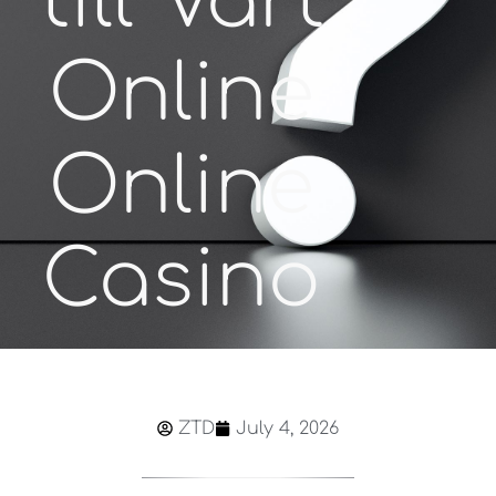
till Vårt
Online
Online
Casino
ZTD
July 4, 2026