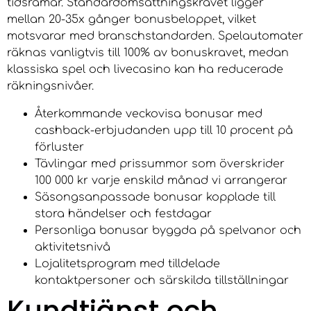
tidsramar. Standardomsättningskravet ligger
mellan 20-35x gånger bonusbeloppet, vilket
motsvarar med branschstandarden. Spelautomater
räknas vanligtvis till 100% av bonuskravet, medan
klassiska spel och livecasino kan ha reducerade
räkningsnivåer.
Återkommande veckovisa bonusar med
cashback-erbjudanden upp till 10 procent på
förluster
Tävlingar med prissummor som överskrider
100 000 kr varje enskild månad vi arrangerar
Säsongsanpassade bonusar kopplade till
stora händelser och festdagar
Personliga bonusar byggda på spelvanor och
aktivitetsnivå
Lojalitetsprogram med tilldelade
kontaktpersoner och särskilda tillställningar
Kundtjänst och