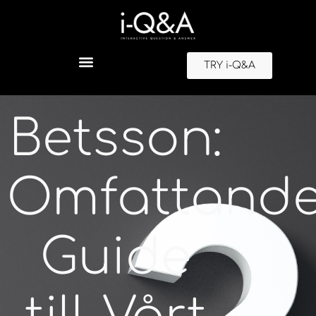
TRY i-Q&A
PAYSAFECARD ONLINE CASINO
NEJLEPŠÍ CASINO NA INTERNETU
Betsson:
Omfattand
Guide