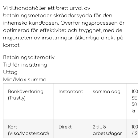
Vi tillhandahåller ett brett urval av
betalningsmetoder skräddarsydda för den
inhemska kundbasen. Överföringsprocessen är
optimerad för effektivitet och trygghet, med de
majoriteten av insättningar åtkomliga direkt på
kontot.
Betalningsalternativ
Tid för insättning
Uttag
Min/Max summa
Banköverföring
Instantant
samma dag
100
(Trustly)
SE
50
kr
Kort
Direkt
2 till 5
100
(Visa/Mastercard)
arbetsdagar
/ 2