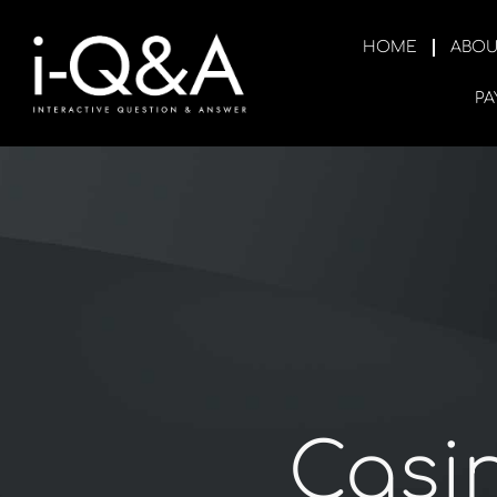
HOME
ABOU
PA
Casi