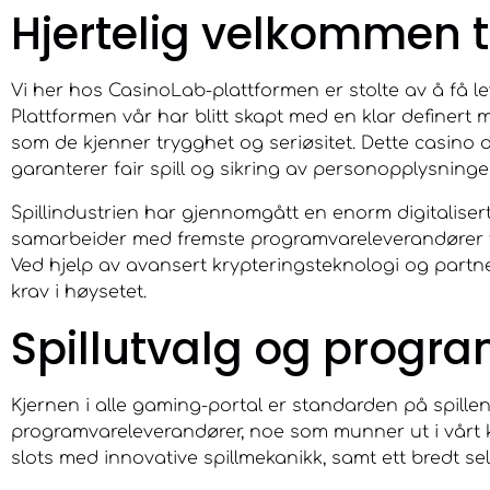
Hjertelig velkommen 
Vi her hos CasinoLab-plattformen er stolte av å få 
Plattformen vår har blitt skapt med en klar definert må
som de kjenner trygghet og seriøsitet. Dette casino
garanterer fair spill og sikring av personopplysninger
Spillindustrien har gjennomgått en enorm digitaliser
samarbeider med fremste programvareleverandører for 
Ved hjelp av avansert krypteringsteknologi og part
krav i høysetet.
Spillutvalg og progr
Kjernen i alle gaming-portal er standarden på spille
programvareleverandører, noe som munner ut i vårt kat
slots med innovative spillmekanikk, samt ett bredt se