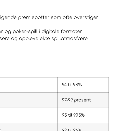
stigende premiepotter som ofte overstiger
 og poker-spill i digitale formater
isere og oppleve ekte spillatmosfære
94 til 98%
97-99 prosent
95 til 99.5%
y
92 til 96%