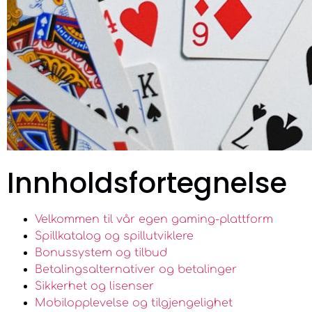
Innholdsfortegnelse
Velkommen til vår egen gaming-plattform
Spillkatalog og spillutviklere
Bonussystem og tilbud
Betalingsalternativer og betalinger
Sikkerhet og lisenser
Mobilopplevelse og tilgjengelighet