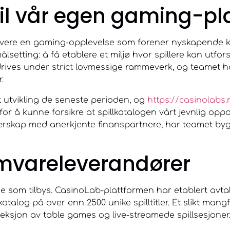
til vår egen gaming-pl
levere en gaming-opplevelse som forener nyskapende k
lsetting: å få etablere et miljø hvor spillere kan utfor
 drives under strict lovmessige rammeverk, og teamet 
.
t utvikling de seneste perioden, og
https://casinolabs.
å kunne forsikre at spillkatalogen vårt jevnlig oppda
nerskap med anerkjente finanspartnere, har teamet by
amvareleverandører
ne som tilbys. CasinoLab-plattformen har etablert avt
alog på over enn 2500 unike spilltitler. Et slikt mang
leksjon av table games og live-streamede spillsesjoner