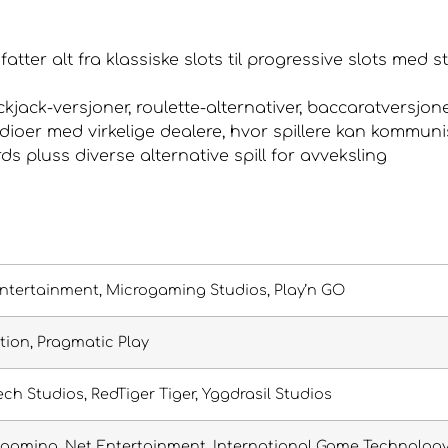
tter alt fra klassiske slots til progressive slots med 
ack-versjoner, roulette-alternativer, baccaratversjoner
dioer med virkelige dealere, hvor spillere kan kommun
ds pluss diverse alternative spill for avveksling
ntertainment, Microgaming Studios, Play’n GO
tion, Pragmatic Play
ech Studios, RedTiger Tiger, Yggdrasil Studios
gaming, Net Entertainment, International Game Technolog