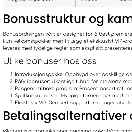
Bonusstruktur og ka
Bonusordningen vårt er designet for å best premiére 
kun velkomstpakker, men i tillegg et eksklusivt VIP-
leveres med tydelige regler som eksplisitt presenteres
Ulike bonuser hos oss
Introduksjonspakke:
Oppbygd over adskillige de
Påfyllbonuser:
Ukentlige tilbud for etablerte me
Pengene-tilbake program:
Prosent-basert refund
Spillkonkurranser:
Hyppige turneringer med pre
Eksklusiv VIP:
Dedikert support- manager, utvid
Betalingsalternativer 
Økonomiske transaksjoner nødvendiggjør både tempo