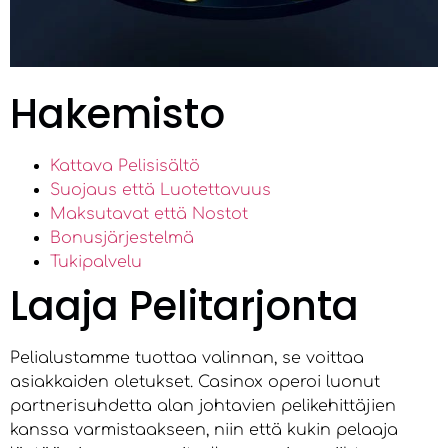
Hakemisto
Kattava Pelisisältö
Suojaus että Luotettavuus
Maksutavat että Nostot
Bonusjärjestelmä
Tukipalvelu
Laaja Pelitarjonta
Pelialustamme tuottaa valinnan, se voittaa
asiakkaiden oletukset. Casinox operoi luonut
partnerisuhdetta alan johtavien pelikehittäjien
kanssa varmistaakseen, niin että kukin pelaaja