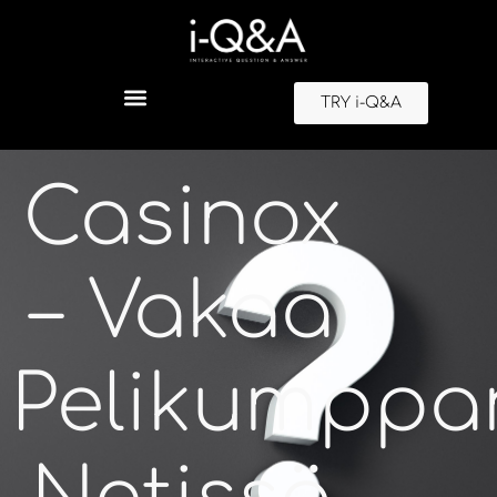
TRY i-Q&A
PAYSAFECARD ONLINE CASINO
NEJLEPŠÍ CASINO NA INTERNETU
Casinox
– Vakaa
Pelikumppan