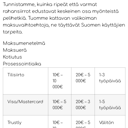
Tunnistamme, kuinka ripeät että varmat
rahansiirrot edustavat keskeinen osa myönteistä
pelihetkiä. Tuomme kattavan valikoiman
maksuvaihtoehtoja, ne täyttävät Suomen käyttäjien
tarpeita.
Maksumenetelmä
Maksuerä
Kotiutus
Prosessointiaika
Tilisiirto
10€ –
20€ – 5
1-3
10
000€
työpäivää
000€
Visa/Mastercard
10€ – 5
20€ – 3
1-5
000€
000€
työpäivää
Trustly
10€ –
20€ – 5
Välitön