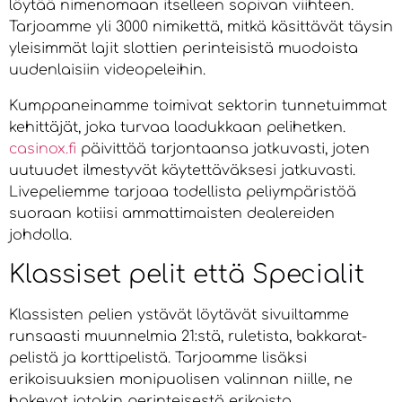
löytää nimenomaan itselleen sopivan viihteen.
Tarjoamme yli 3000 nimikettä, mitkä käsittävät täysin
yleisimmät lajit slottien perinteisistä muodoista
uudenlaisiin videopeleihin.
Kumppaneinamme toimivat sektorin tunnetuimmat
kehittäjät, joka turvaa laadukkaan pelihetken.
casinox.fi
päivittää tarjontaansa jatkuvasti, joten
uutuudet ilmestyvät käytettäväksesi jatkuvasti.
Livepeliemme tarjoaa todellista peliympäristöä
suoraan kotiisi ammattimaisten dealereiden
johdolla.
Klassiset pelit että Specialit
Klassisten pelien ystävät löytävät sivuiltamme
runsaasti muunnelmia 21:stä, ruletista, bakkarat-
pelistä ja korttipelistä. Tarjoamme lisäksi
erikoisuuksien monipuolisen valinnan niille, ne
hakevat jotakin perinteisestä erikoista.