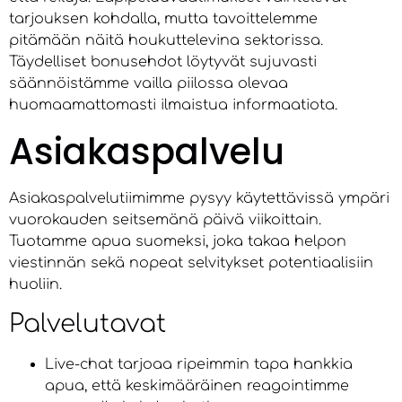
tarjouksen kohdalla, mutta tavoittelemme
pitämään näitä houkuttelevina sektorissa.
Täydelliset bonusehdot löytyvät sujuvasti
säännöistämme vailla piilossa olevaa
huomaamattomasti ilmaistua informaatiota.
Asiakaspalvelu
Asiakaspalvelutiimimme pysyy käytettävissä ympäri
vuorokauden seitsemänä päivä viikoittain.
Tuotamme apua suomeksi, joka takaa helpon
viestinnän sekä nopeat selvitykset potentiaalisiin
huoliin.
Palvelutavat
Live-chat tarjoaa ripeimmin tapa hankkia
apua, että keskimääräinen reagointimme