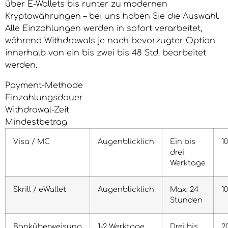
über E-Wallets bis runter zu modernen
Kryptowährungen – bei uns haben Sie die Auswahl.
Alle Einzahlungen werden in sofort verarbeitet,
während Withdrawals je nach bevorzugter Option
innerhalb von ein bis zwei bis 48 Std. bearbeitet
werden.
Payment-Methode
Einzahlungsdauer
Withdrawal-Zeit
Mindestbetrag
Visa / MC
Augenblicklich
Ein bis
1
drei
Werktage
Skrill / eWallet
Augenblicklich
Max. 24
1
Stunden
Banküberweisung
1-2 Werktage
Drei bis
2