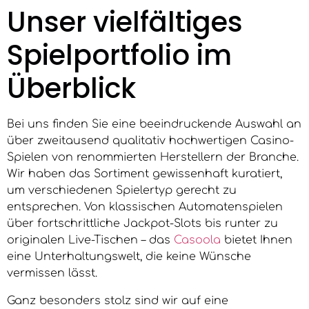
Unser vielfältiges
Spielportfolio im
Überblick
Bei uns finden Sie eine beeindruckende Auswahl an
über zweitausend qualitativ hochwertigen Casino-
Spielen von renommierten Herstellern der Branche.
Wir haben das Sortiment gewissenhaft kuratiert,
um verschiedenen Spielertyp gerecht zu
entsprechen. Von klassischen Automatenspielen
über fortschrittliche Jackpot-Slots bis runter zu
originalen Live-Tischen – das
Casoola
bietet Ihnen
eine Unterhaltungswelt, die keine Wünsche
vermissen lässt.
Ganz besonders stolz sind wir auf eine