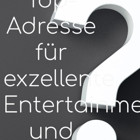
Top-
Adresse
für
exzellente
Entertainm
und