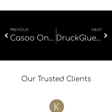
PREVIOUS
NEXT
Casoo Online Casino: Jouw Definitieve Gids naar Eersteklas Entertainment
DruckGlueck Casino: Echtes Gaming-Erlebnis mittels modernen Features
Our Trusted Clients