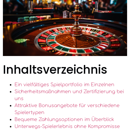
Inhaltsverzeichnis
Ein vielfältiges Spielportfolio im Einzelnen
Sicherheitsmaßnahmen und Zertifizierung bei
uns
Attraktive Bonusangebote für verschiedene
Spielertypen
Bequeme Zahlungsoptionen im Überblick
Unterwegs-Spielerlebnis ohne Kompromisse