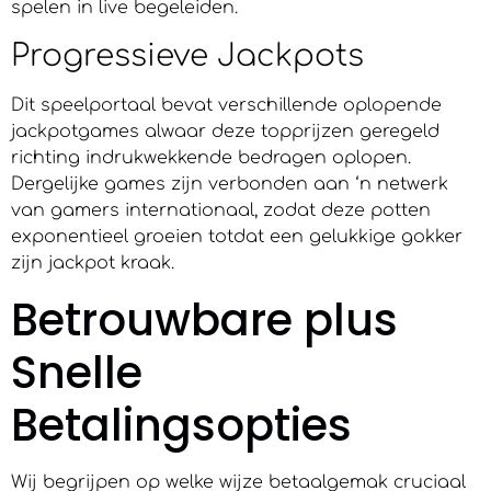
spelen in live begeleiden.
Progressieve Jackpots
Dit speelportaal bevat verschillende oplopende
jackpotgames alwaar deze topprijzen geregeld
richting indrukwekkende bedragen oplopen.
Dergelijke games zijn verbonden aan ‘n netwerk
van gamers internationaal, zodat deze potten
exponentieel groeien totdat een gelukkige gokker
zijn jackpot kraak.
Betrouwbare plus
Snelle
Betalingsopties
Wij begrijpen op welke wijze betaalgemak cruciaal