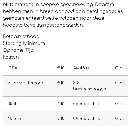
blijft omtrent ‘n soepele speelbeleving. Daarom
hebben men ‘n breed aanbod aan betalingsopties
geïmplementeerd welke voldoen naar deze
hoogste beveiligingsstandaarden.
Betaalmethode
Storting Minimum
Opname Tijd
Kosten
iDEAL
€10
24-48 u
Gratis
Visa/Mastercard
€10
3-5
Gratis
businessdagen
Skrill
€10
Onmiddellijk
Gratis
Neteller
€10
Onmiddellijk
Gratis