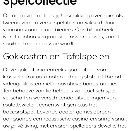
Spelcollectie
Op dit casino ontdek jij beschikking over ruim als
tweeduizend diverse speltitels ontwikkeld door
vooraanstaande aanbieders. Ons bibliotheek
wordt continu vergroot via frisse releases, zodat
saaiheid niet een issue wordt.
Gokkasten en Tafelspelen
Onze gokautomatenreeks gaat uiteen van
klassieke fruitautomaten richting state-of-the-art
videogokkasten met innovatieve bonusfuncties.
Ten behoeve van liefhebbers van tactisch spel
verschaffen we verschillende uitvoeringen van
roulettewielen, eenentwintigen plus het
baccaratspel. Levende dealer games zorgen
aangaande een realistische casino-ervaring vanuit
uw privé living, met ervaren spelleiders dewelke het