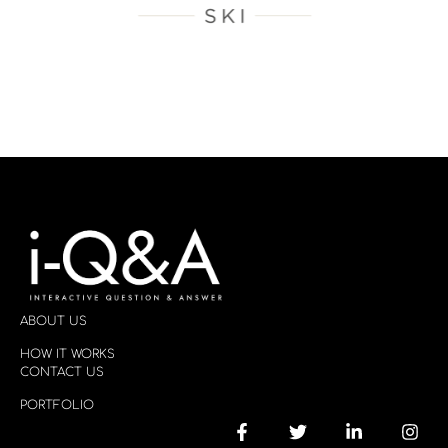
ABOUT US
HOW IT WORKS
CONTACT US
PORTFOLIO