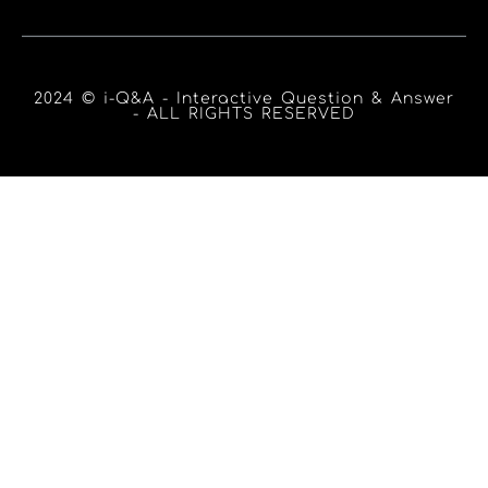
2024 © i-Q&A - Interactive Question & Answer
- ALL RIGHTS RESERVED