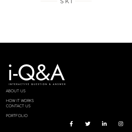
ABOUT US
HOW IT WORKS
CONTACT US
PORTFOLIO