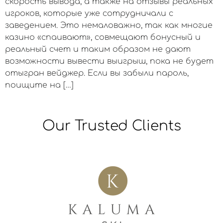
скорость вывода, а также на отзывы реальных
игроков, которые уже сотрудничали с
заведением. Это немаловажно, так как многие
казино «спаивают», совмещают бонусный и
реальный счет и таким образом не дают
возможности вывести выигрыш, пока не будет
отыгран вейджер. Если вы забыли пароль,
поищите на […]
Our Trusted Clients