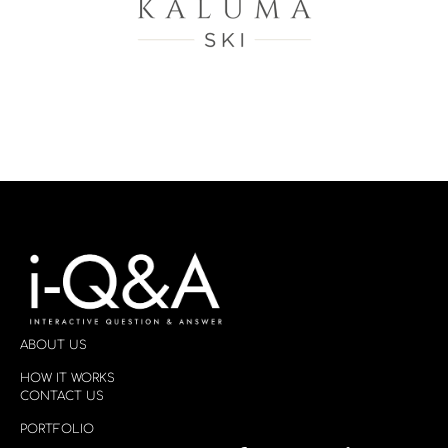
ABOUT US
HOW IT WORKS
CONTACT US
PORTFOLIO