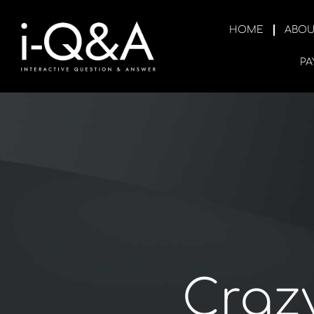
HOME
ABOU
PA
Crazy