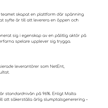
ar teamet skapat en plattform där spänning
t syfte är till att leverera en öppen och
nerat sig i egenskap av en pålitlig aktör på
rfarna spelare upplever sig trygga.
sierade leverantörer som NetEnt,
ltat.
år standardnivån på 96%. Enligt Malta
l att säkerställa ärlig slumptalsgenerering –