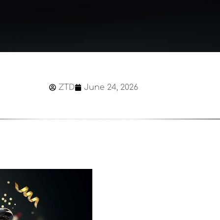
ZTD
June 24, 2026