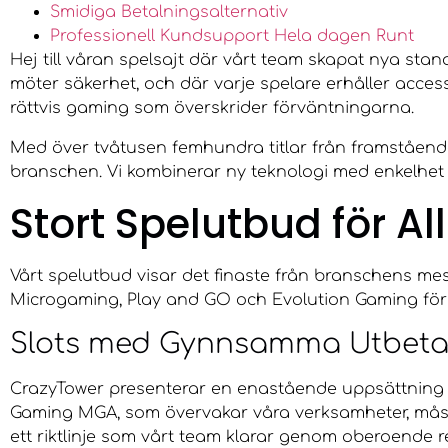
Smidiga Betalningsalternativ
Professionell Kundsupport Hela dagen Runt
Hej till våran spelsajt där vårt team skapat nya st
möter säkerhet, och där varje spelare erhåller access 
rättvis gaming som överskrider förväntningarna.
Med över tvåtusen femhundra titlar från framståend
branschen. Vi kombinerar ny teknologi med enkelhet 
Stort Spelutbud för A
Vårt spelutbud visar det finaste från branschens mes
Microgaming, Play and GO och Evolution Gaming för ti
Slots med Gynnsamma Utbeta
CrazyTower presenterar en enastående uppsättning a
Gaming MGA, som övervakar våra verksamheter, måste al
ett riktlinje som vårt team klarar genom oberoende re