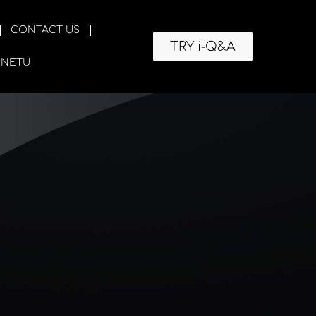
CONTACT US
TRY i-Q&A
RNETU