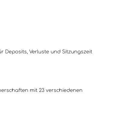
ür Deposits, Verluste und Sitzungszeit
rtnerschaften mit 23 verschiedenen