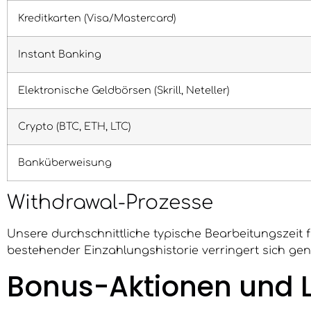
Kreditkarten (Visa/Mastercard)
Instant Banking
Elektronische Geldbörsen (Skrill, Neteller)
Crypto (BTC, ETH, LTC)
Banküberweisung
Withdrawal-Prozesse
Unsere durchschnittliche typische Bearbeitungszeit 
bestehender Einzahlungshistorie verringert sich gen
Bonus-Aktionen und 