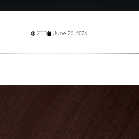
ZTD
June 25, 2026