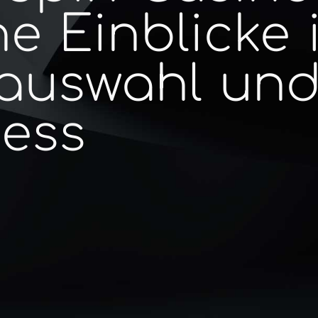
e Einblicke 
lauswahl un
ness