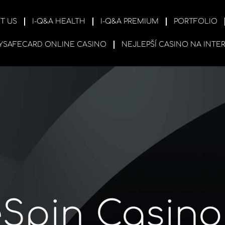
T US
I-Q&A HEALTH
I-Q&A PREMIUM
PORTFOLIO
YSAFECARD ONLINE CASINO
NEJLEPŠÍ CASINO NA INTE
Spin Casino