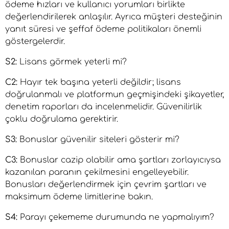
ödeme hızları ve kullanıcı yorumları birlikte
değerlendirilerek anlaşılır. Ayrıca müşteri desteğinin
yanıt süresi ve şeffaf ödeme politikaları önemli
göstergelerdir.
S2:
Lisans görmek yeterli mi?
C2:
Hayır tek başına yeterli değildir; lisans
doğrulanmalı ve platformun geçmişindeki şikayetler,
denetim raporları da incelenmelidir. Güvenilirlik
çoklu doğrulama gerektirir.
S3:
Bonuslar güvenilir siteleri gösterir mi?
C3:
Bonuslar cazip olabilir ama şartları zorlayıcıysa
kazanılan paranın çekilmesini engelleyebilir.
Bonusları değerlendirmek için çevrim şartları ve
maksimum ödeme limitlerine bakın.
S4:
Parayı çekememe durumunda ne yapmalıyım?