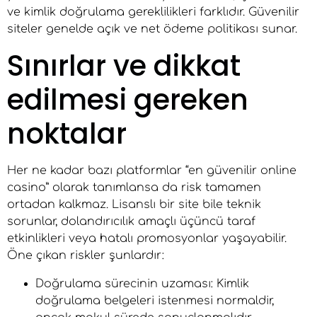
ve kimlik doğrulama gereklilikleri farklıdır. Güvenilir
siteler genelde açık ve net ödeme politikası sunar.
Sınırlar ve dikkat
edilmesi gereken
noktalar
Her ne kadar bazı platformlar “en güvenilir online
casino” olarak tanımlansa da risk tamamen
ortadan kalkmaz. Lisanslı bir site bile teknik
sorunlar, dolandırıcılık amaçlı üçüncü taraf
etkinlikleri veya hatalı promosyonlar yaşayabilir.
Öne çıkan riskler şunlardır:
Doğrulama sürecinin uzaması: Kimlik
doğrulama belgeleri istenmesi normaldir,