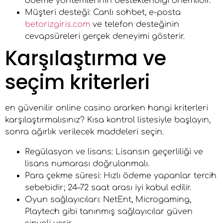
ödeme yöntemlerinin desteklendiği önemlidir.
Müşteri desteği: Canlı sohbet, e-posta
betorizgiris.com
ve telefon desteğinin
cevapsüreleri gerçek deneyimi gösterir.
Karşılaştırma ve
seçim kriterleri
en güvenilir online casino ararken hangi kriterleri
karşılaştırmalısınız? Kısa kontrol listesiyle başlayın,
sonra ağırlık verilecek maddeleri seçin.
Regülasyon ve lisans: Lisansın geçerliliği ve
lisans numarası doğrulanmalı.
Para çekme süresi: Hızlı ödeme yapanlar tercih
sebebidir; 24–72 saat arası iyi kabul edilir.
Oyun sağlayıcıları: NetEnt, Microgaming,
Playtech gibi tanınmış sağlayıcılar güven