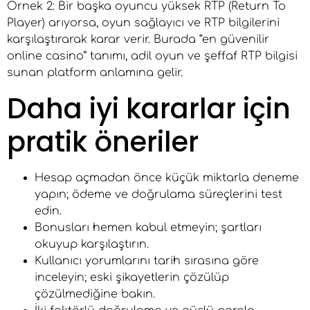
Örnek 2: Bir başka oyuncu yüksek RTP (Return To
Player) arıyorsa, oyun sağlayıcı ve RTP bilgilerini
karşılaştırarak karar verir. Burada “en güvenilir
online casino” tanımı, adil oyun ve şeffaf RTP bilgisi
sunan platform anlamına gelir.
Daha iyi kararlar için
pratik öneriler
Hesap açmadan önce küçük miktarla deneme
yapın; ödeme ve doğrulama süreçlerini test
edin.
Bonusları hemen kabul etmeyin; şartları
okuyup karşılaştırın.
Kullanıcı yorumlarını tarih sırasına göre
inceleyin; eski şikayetlerin çözülüp
çözülmediğine bakın.