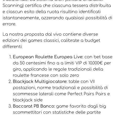
Scanning) certifica che ciascuna tessera distribuita
e ciascun esito della ruota risultino identificati
istantaneamente, azzerando qualsiasi possibilità di
errore.
La nostra proposta dal vivo contiene diverse
edizioni dei games classici, calibrate a budget
differenti:
European Roulette Europea Live:
con bet base
da 50 centesimi fino a a limiti VIP di 10.000€ per
giro, applicando le regole tradizionali della
roulette francese con solo zero
Blackjack Multigiocatore:
table con VII
postazioni, norme tradizionali e possibilità di
scommesse laterali come Perfect Pairs Pairs e
blackjack side
Baccarat PB Banco:
game favorito dagli big
scommettitori con statistiche delle partite