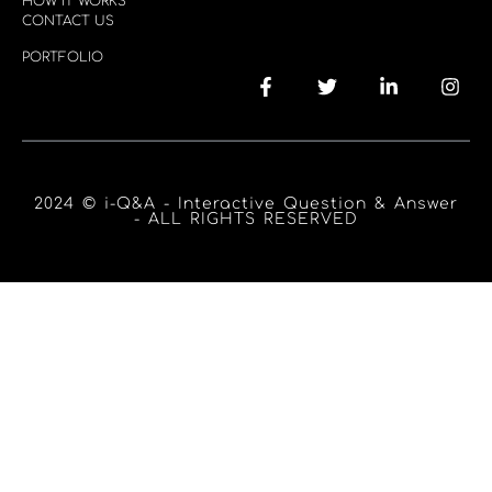
HOW IT WORKS
CONTACT US
PORTFOLIO
2024 © i-Q&A - Interactive Question & Answer
- ALL RIGHTS RESERVED