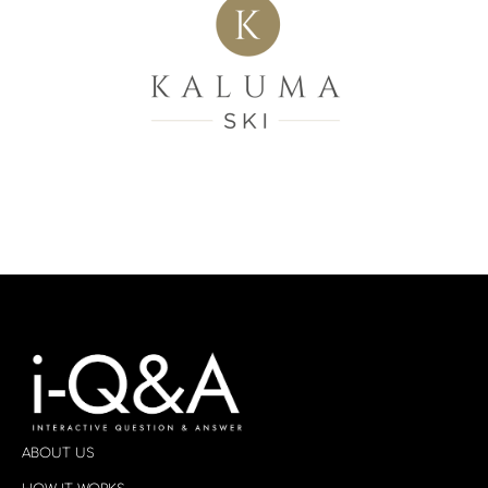
ABOUT US