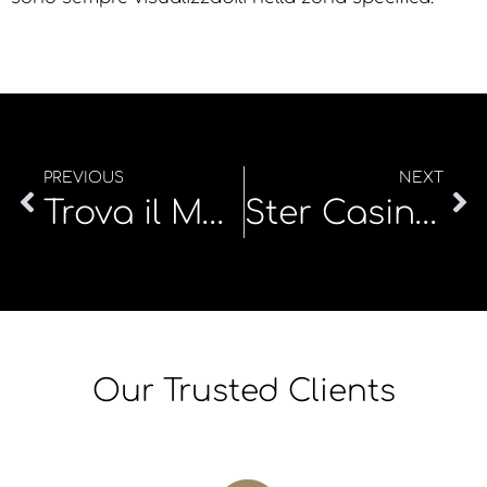
PREVIOUS
NEXT
Trova il Mondo di Gaming Assoluta su Star Casino Italia
Ster Casino Nederland: Jouw Topklasse Plek om Online Gokentertainment
Our Trusted Clients