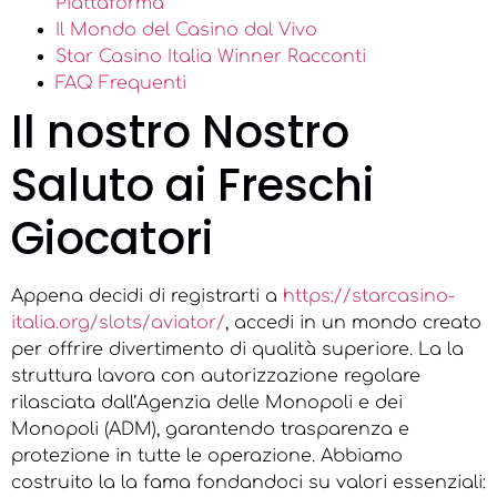
Piattaforma
Il Mondo del Casino dal Vivo
Star Casino Italia Winner Racconti
FAQ Frequenti
Il nostro Nostro
Saluto ai Freschi
Giocatori
Appena decidi di registrarti a
https://starcasino-
italia.org/slots/aviator/
, accedi in un mondo creato
per offrire divertimento di qualità superiore. La la
struttura lavora con autorizzazione regolare
rilasciata dall’Agenzia delle Monopoli e dei
Monopoli (ADM), garantendo trasparenza e
protezione in tutte le operazione. Abbiamo
costruito la la fama fondandoci su valori essenziali: