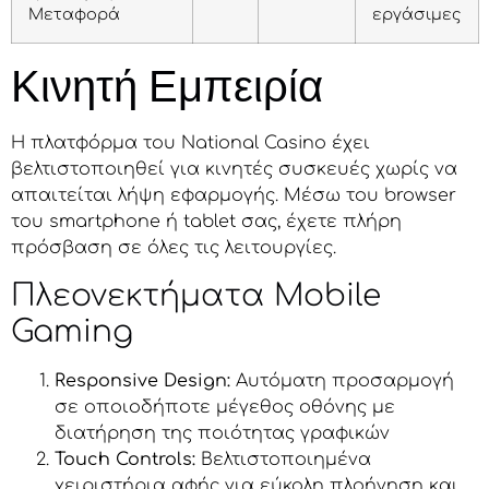
Μεταφορά
εργάσιμες
Κινητή Εμπειρία
Η πλατφόρμα του National Casino έχει
βελτιστοποιηθεί για κινητές συσκευές χωρίς να
απαιτείται λήψη εφαρμογής. Μέσω του browser
του smartphone ή tablet σας, έχετε πλήρη
πρόσβαση σε όλες τις λειτουργίες.
Πλεονεκτήματα Mobile
Gaming
Responsive Design:
Αυτόματη προσαρμογή
σε οποιοδήποτε μέγεθος οθόνης με
διατήρηση της ποιότητας γραφικών
Touch Controls:
Βελτιστοποιημένα
χειριστήρια αφής για εύκολη πλοήγηση και