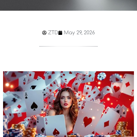
ZTD
May 29, 2026