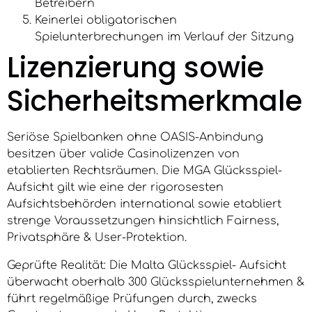
Betreibern
Keinerlei obligatorischen
Spielunterbrechungen im Verlauf der Sitzung
Lizenzierung sowie
Sicherheitsmerkmale
Seriöse Spielbanken ohne OASIS-Anbindung
besitzen über valide Casinolizenzen von
etablierten Rechtsräumen. Die MGA Glücksspiel-
Aufsicht gilt wie eine der rigorosesten
Aufsichtsbehörden international sowie etabliert
strenge Voraussetzungen hinsichtlich Fairness,
Privatsphäre & User-Protektion.
Geprüfte Realität: Die Malta Glücksspiel- Aufsicht
überwacht oberhalb 300 Glücksspielunternehmen &
führt regelmäßige Prüfungen durch, zwecks