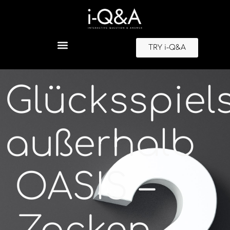
TRY i-Q&A
PAYSAFECARD ONLINE CASINO
NEJLEPŠÍ CASINO NA INTERNETU
Glücksspiel
außerhalb
OASIS –