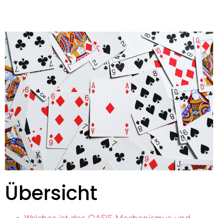
Übersicht