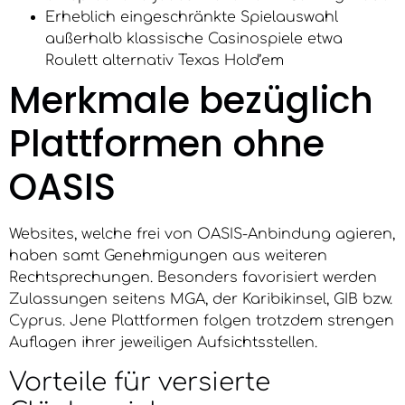
Erheblich eingeschränkte Spielauswahl
außerhalb klassische Casinospiele etwa
Roulett alternativ Texas Hold’em
Merkmale bezüglich
Plattformen ohne
OASIS
Websites, welche frei von OASIS-Anbindung agieren,
haben samt Genehmigungen aus weiteren
Rechtsprechungen. Besonders favorisiert werden
Zulassungen seitens MGA, der Karibikinsel, GIB bzw.
Cyprus. Jene Plattformen folgen trotzdem strengen
Auflagen ihrer jeweiligen Aufsichtsstellen.
Vorteile für versierte