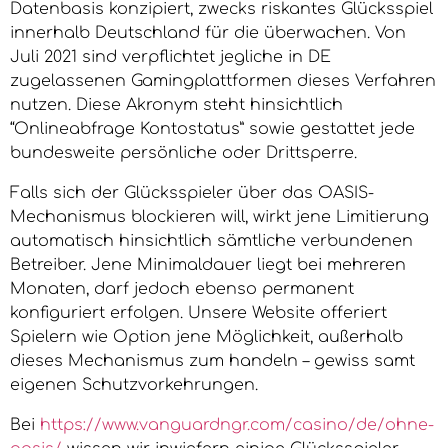
Datenbasis konzipiert, zwecks riskantes Glücksspiel
innerhalb Deutschland für die überwachen. Von
Juli 2021 sind verpflichtet jegliche in DE
zugelassenen Gamingplattformen dieses Verfahren
nutzen. Diese Akronym steht hinsichtlich
“Onlineabfrage Kontostatus” sowie gestattet jede
bundesweite persönliche oder Drittsperre.
Falls sich der Glücksspieler über das OASIS-
Mechanismus blockieren will, wirkt jene Limitierung
automatisch hinsichtlich sämtliche verbundenen
Betreiber. Jene Minimaldauer liegt bei mehreren
Monaten, darf jedoch ebenso permanent
konfiguriert erfolgen. Unsere Website offeriert
Spielern wie Option jene Möglichkeit, außerhalb
dieses Mechanismus zum handeln – gewiss samt
eigenen Schutzvorkehrungen.
Bei
https://www.vanguardngr.com/casino/de/ohne-