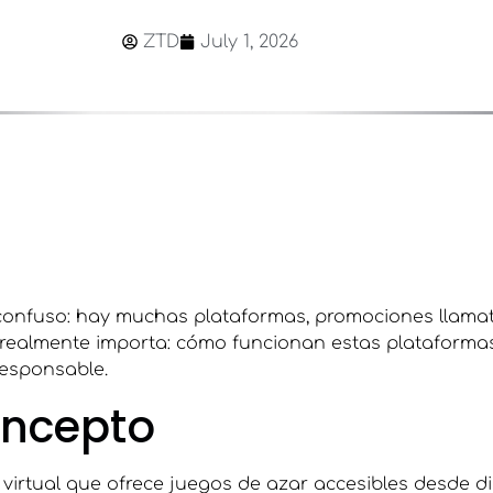
ZTD
July 1, 2026
onfuso: hay muchas plataformas, promociones llamativ
realmente importa: cómo funcionan estas plataformas, 
responsable.
oncepto
irtual que ofrece juegos de azar accesibles desde di