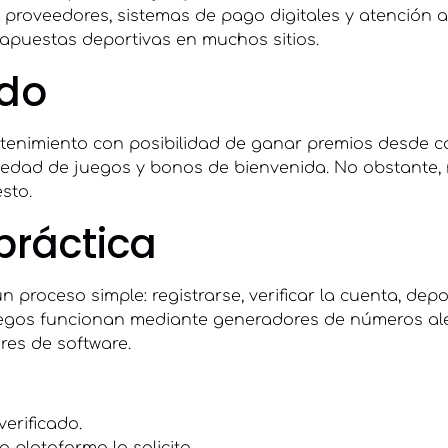
 proveedores, sistemas de pago digitales y atención al
 apuestas deportivas en muchos sitios.
ido
etenimiento con posibilidad de ganar premios desde c
 variedad de juegos y bonos de bienvenida. No obstan
sto.
práctica
proceso simple: registrarse, verificar la cuenta, depos
egos funcionan mediante generadores de números alea
res de software.
erificado.