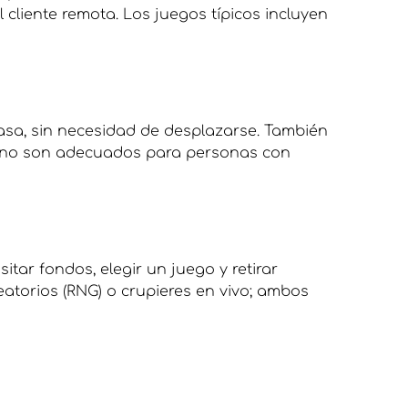
 cliente remota. Los juegos típicos incluyen
asa, sin necesidad de desplazarse. También
te, no son adecuados para personas con
itar fondos, elegir un juego y retirar
torios (RNG) o crupieres en vivo; ambos