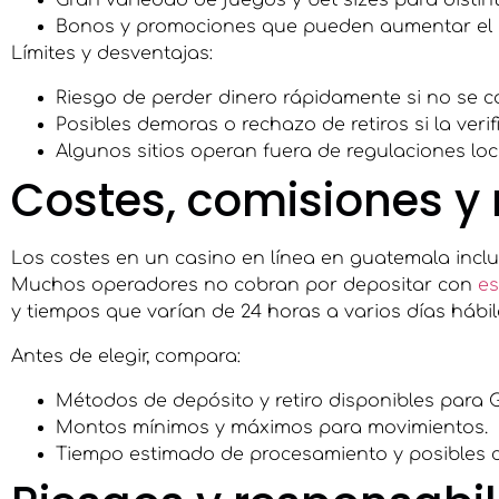
Gran variedad de juegos y bet sizes para distin
Bonos y promociones que pueden aumentar el sa
Límites y desventajas:
Riesgo de perder dinero rápidamente si no se c
Posibles demoras o rechazo de retiros si la ver
Algunos sitios operan fuera de regulaciones loc
Costes, comisiones 
Los costes en un casino en línea en guatemala inclu
Muchos operadores no cobran por depositar con
es
y tiempos que varían de 24 horas a varios días hábil
Antes de elegir, compara:
Métodos de depósito y retiro disponibles para 
Montos mínimos y máximos para movimientos.
Tiempo estimado de procesamiento y posibles 