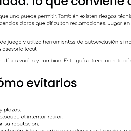
idad: lo que conviene 
 que uno puede permitir. También existen riesgos técn
cencias claras que dificultan reclamaciones. Jugar en
 de juego y utiliza herramientas de autoexclusión si n
 asesoría local.
en línea varían y cambian. Esta guía ofrece orientació
cómo evitarlos
y plazos.
loqueo al intentar retirar.
ar su reputación.