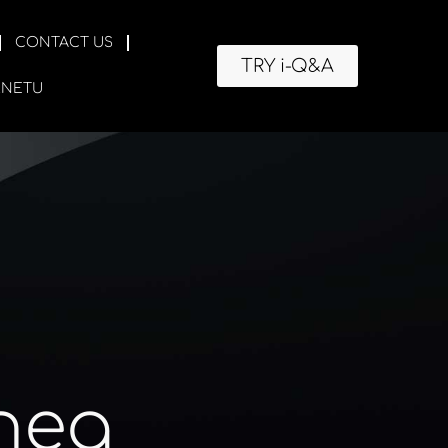
CONTACT US
TRY i-Q&A
RNETU
ínea