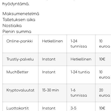
hyödyntämä.
Maksumenetelmä
Talletuksen aika
Nostiaika
Pienin summa
Online-pankki
Hetkellinen
1-24
10
tunnissa
euroa
Trustly-palvelu
Instant
Hetkellinen
10€
MuchBetter
Instant
1-24 tuntia
10
euroa
Kryptovaluutat
15-30 min
1-6
20
tunnissa
euroa
Luottokortit
Instant
3-5
10€