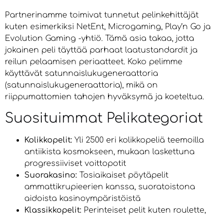
Partnerinamme toimivat tunnetut pelinkehittäjät
kuten esimerkiksi NetEnt, Microgaming, Play’n Go ja
Evolution Gaming -yhtiö. Tämä asia takaa, jotta
jokainen peli täyttää parhaat laatustandardit ja
reilun pelaamisen periaatteet. Koko pelimme
käyttävät satunnaislukugeneraattoria
(satunnaislukugeneraattoria), mikä on
riippumattomien tahojen hyväksymä ja koeteltua.
Suosituimmat Pelikategoriat
Kolikkopelit:
Yli 2500 eri kolikkopeliä teemoilla
antiikista kosmokseen, mukaan laskettuna
progressiiviset voittopotit
Suorakasino:
Tosiaikaiset pöytäpelit
ammattikrupieerien kanssa, suoratoistona
aidoista kasinoympäristöistä
Klassikkopelit:
Perinteiset pelit kuten roulette,