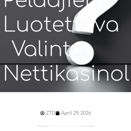
Pelaajien
Luotettava
Valinta
Nettikasinol
ZTD
April 29, 2026