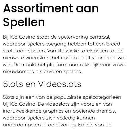
Assortiment aan
Spellen
Bij iGo Casino staat de spelervaring centraal,
waardoor spelers toegang hebben tot een breed
scala aan spellen. Van klassieke tafelspellen tot de
nieuwste videoslots, het casino biedt voor ieder wat
wils. Dit maakt het platform aantrekkelijk voor zowel
nieuwkomers als ervaren spelers.
Slots en Videoslots
Slots zijn een van de populairste spelcategorieën
bij iGo Casino. De videoslots zijn voorzien van
indrukwekkende graphics en boeiende thema’s,
waardoor spelers zich volledig kunnen
onderdompelen in de ervaring. Enkele van de