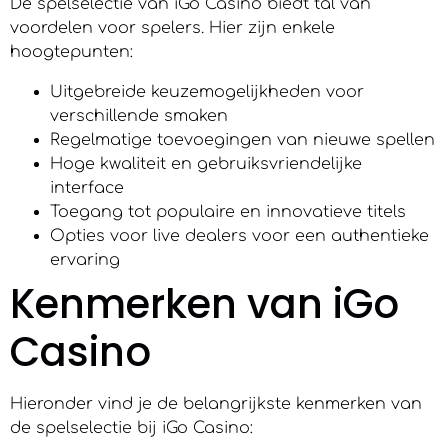
De spelselectie van iGo Casino biedt tal van
voordelen voor spelers. Hier zijn enkele
hoogtepunten:
Uitgebreide keuzemogelijkheden voor
verschillende smaken
Regelmatige toevoegingen van nieuwe spellen
Hoge kwaliteit en gebruiksvriendelijke
interface
Toegang tot populaire en innovatieve titels
Opties voor live dealers voor een authentieke
ervaring
Kenmerken van iGo
Casino
Hieronder vind je de belangrijkste kenmerken van
de spelselectie bij iGo Casino: