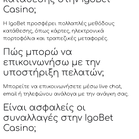
Casino;
Η IgoBet προσφέρει πολλαπλές μεθόδους
κατάθεσης, όπως κάρτες, ηλεκτρονικά
πορτοφόλια και τραπεζικές μεταφορές.
Πώς μπορώ να
επικοινωνήσω με την
υποστήριξη πελατών;
Μπορείτε να επικοινωνήσετε μέσω live chat,
email ή τηλεφώνου ανάλογα με την ανάγκη σας.
Είναι ασφαλείς οι
συναλλαγές στην IgoBet
Casino;