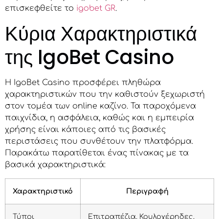
επισκεφθείτε το
igobet GR
.
Κύρια Χαρακτηριστικά
της IgoBet Casino
Η IgoBet Casino προσφέρει πληθώρα
χαρακτηριστικών που την καθιστούν ξεχωριστή
στον τομέα των online καζίνο. Τα παροχόμενα
παιχνίδια, η ασφάλεια, καθώς και η εμπειρία
χρήσης είναι κάποιες από τις βασικές
περιστάσεις που συνθέτουν την πλατφόρμα.
Παρακάτω παρατίθεται ένας πίνακας με τα
βασικά χαρακτηριστικά:
Χαρακτηριστικό
Περιγραφή
Τύποι
Επιτραπέζια, Κουλοχέρηδες,