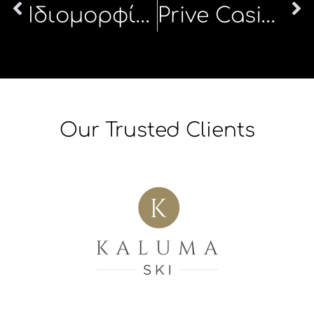
Ιδιομορφία του IgoBet Casino
Prive Casino: Mobile Erfahrung
Our Trusted Clients