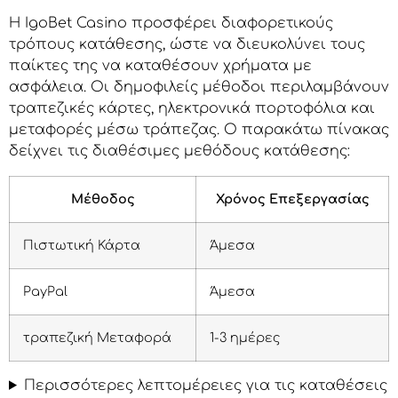
Η IgoBet Casino προσφέρει διαφορετικούς
τρόπους κατάθεσης, ώστε να διευκολύνει τους
παίκτες της να καταθέσουν χρήματα με
ασφάλεια. Οι δημοφιλείς μέθοδοι περιλαμβάνουν
τραπεζικές κάρτες, ηλεκτρονικά πορτοφόλια και
μεταφορές μέσω τράπεζας. Ο παρακάτω πίνακας
δείχνει τις διαθέσιμες μεθόδους κατάθεσης:
Μέθοδος
Χρόνος Επεξεργασίας
Πιστωτική Κάρτα
Άμεσα
PayPal
Άμεσα
τραπεζική Μεταφορά
1-3 ημέρες
Περισσότερες λεπτομέρειες για τις καταθέσεις