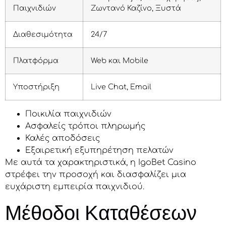
Παιχνιδιών
Ζωντανό Καζίνο, Ξυστά
Διαθεσιμότητα
24/7
Πλατφόρμα
Web και Mobile
Υποστήριξη
Live Chat, Email
Ποικιλία παιχνιδιών
Ασφαλείς τρόποι πληρωμής
Καλές αποδόσεις
Εξαιρετική εξυπηρέτηση πελατών
Με αυτά τα χαρακτηριστικά, η IgoBet Casino
στρέφει την προσοχή και διασφαλίζει μια
ευχάριστη εμπειρία παιχνιδιού.
Μέθοδοι Καταθέσεων