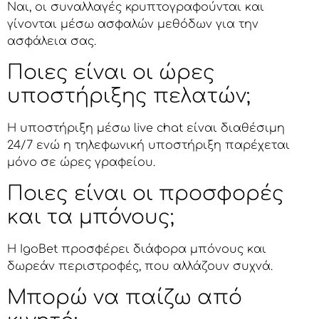
Ναι, οι συναλλαγές κρυπτογραφούνται και
γίνονται μέσω ασφαλών μεθόδων για την
ασφάλεια σας.
Ποιες είναι οι ώρες
υποστήριξης πελατών;
Η υποστήριξη μέσω live chat είναι διαθέσιμη
24/7 ενώ η τηλεφωνική υποστήριξη παρέχεται
μόνο σε ώρες γραφείου.
Ποιες είναι οι προσφορές
και τα μπόνους;
Η IgoBet προσφέρει διάφορα μπόνους και
δωρεάν περιστροφές, που αλλάζουν συχνά.
Μπορώ να παίζω από