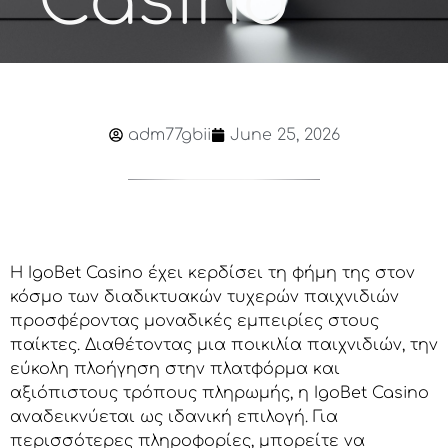
Casino
adm77gbii
June 25, 2026
Η IgoBet Casino έχει κερδίσει τη φήμη της στον
κόσμο των διαδικτυακών τυχερών παιχνιδιών
προσφέροντας μοναδικές εμπειρίες στους
παίκτες. Διαθέτοντας μια ποικιλία παιχνιδιών, την
εύκολη πλοήγηση στην πλατφόρμα και
αξιόπιστους τρόπους πληρωμής, η IgoBet Casino
αναδεικνύεται ως ιδανική επιλογή. Για
περισσότερες πληροφορίες, μπορείτε να