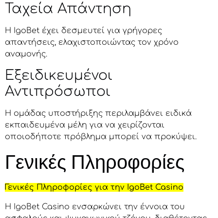
Ταχεία Απάντηση
Η IgoBet έχει δεσμευτεί για γρήγορες
απαντήσεις, ελαχιστοποιώντας τον χρόνο
αναμονής.
Εξειδικευμένοι
Αντιπρόσωποι
Η ομάδας υποστήριξης περιλαμβάνει ειδικά
εκπαιδευμένα μέλη για να χειρίζονται
οποιοδήποτε πρόβλημα μπορεί να προκύψει.
Γενικές Πληροφορίες
Γενικές Πληροφορίες για την IgoBet Casino
Η IgoBet Casino ενσαρκώνει την έννοια του