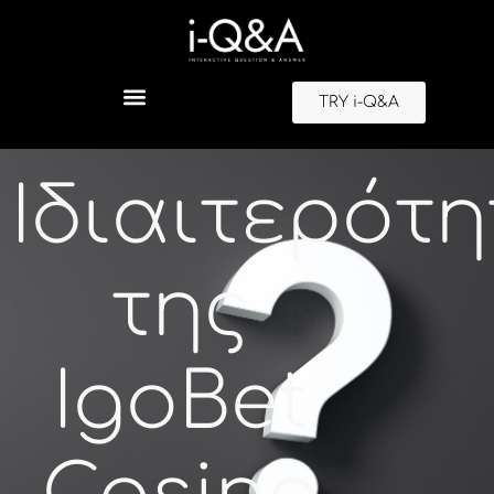
TRY i-Q&A
PAYSAFECARD ONLINE CASINO
NEJLEPŠÍ CASINO NA INTERNETU
Ιδιαιτερότη
της
IgoBet