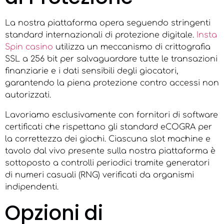
La nostra piattaforma opera seguendo stringenti
standard internazionali di protezione digitale.
Insta
Spin casino
utilizza un meccanismo di crittografia
SSL a 256 bit per salvaguardare tutte le transazioni
finanziarie e i dati sensibili degli giocatori,
garantendo la piena protezione contro accessi non
autorizzati.
Lavoriamo esclusivamente con fornitori di software
certificati che rispettano gli standard eCOGRA per
la correttezza dei giochi. Ciascuna slot machine e
tavolo dal vivo presente sulla nostra piattaforma è
sottoposto a controlli periodici tramite generatori
di numeri casuali (RNG) verificati da organismi
indipendenti.
Opzioni di