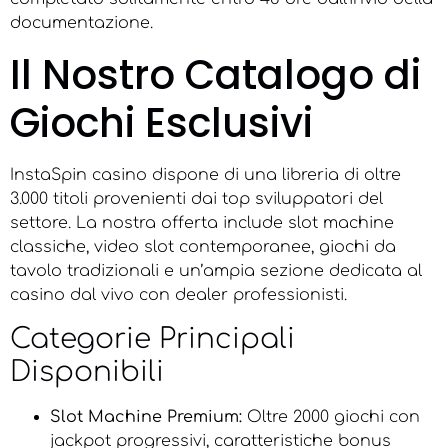
documentazione.
Il Nostro Catalogo di
Giochi Esclusivi
InstaSpin casino dispone di una libreria di oltre
3.000 titoli provenienti dai top sviluppatori del
settore. La nostra offerta include slot machine
classiche, video slot contemporanee, giochi da
tavolo tradizionali e un’ampia sezione dedicata al
casino dal vivo con dealer professionisti.
Categorie Principali
Disponibili
Slot Machine Premium:
Oltre 2000 giochi con
jackpot progressivi, caratteristiche bonus