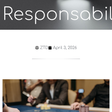
Responsabi
ZTD
April 3, 2026