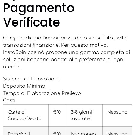
Pagamento
Verificate
Comprendiamo l’importanza della versatilità nelle
transazioni finanziarie. Per questo motivo,
InstaSpin casinò propone una gamma completa di
soluzioni bancarie adatte alle preferenze di ogni
utente.
Sistema di Transazione
Deposito Minimo
Tempo di Elaborazione Prelievo
Costi
Carte di
€10
3-5 giorni
Nessuna
Credito/Debito
lavorativi
Portafogli
€10
Istantaneo
Nessuna