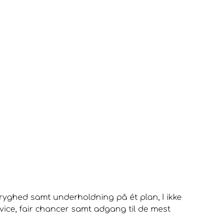
tryghed samt underholdning på ét plan, I ikke
rvice, fair chancer samt adgang til de mest