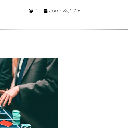
ZTD
June 23, 2026