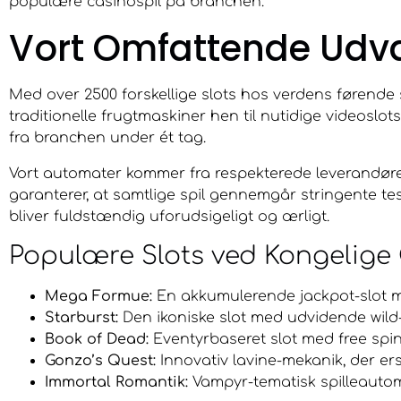
populære casinospil på branchen.
Vort Omfattende Udval
Med over 2500 forskellige slots hos verdens førende s
traditionelle frugtmaskiner hen til nutidige videoslo
fra branchen under ét tag.
Vort automater kommer fra respekterede leverandør
garanterer, at samtlige spil gennemgår stringente tes
bliver fuldstændig uforudsigeligt og ærligt.
Populære Slots ved Kongelig
Mega Formue:
En akkumulerende jackpot-slot 
Starburst:
Den ikoniske slot med udvidende wild
Book of Dead:
Eventyrbaseret slot med free sp
Gonzo’s Quest:
Innovativ lavine-mekanik, der erst
Immortal Romantik:
Vampyr-tematisk spilleautoma