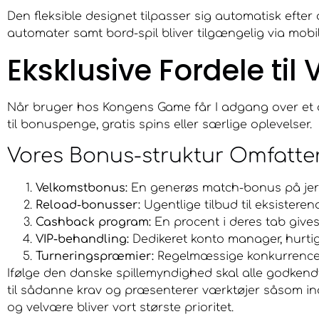
Den fleksible designet tilpasser sig automatisk efte
automater samt bord-spil bliver tilgængelig via mobi
Eksklusive Fordele til
Når bruger hos Kongens Game får I adgang over et om
til bonuspenge, gratis spins eller særlige oplevelser.
Vores Bonus-struktur Omfatte
Velkomstbonus:
En generøs match-bonus på jeres
Reload-bonusser:
Ugentlige tilbud til eksister
Cashback program:
En procent i deres tab give
VIP-behandling:
Dedikeret konto manager, hurti
Turneringspræmier:
Regelmæssige konkurrence
Ifølge den danske spillemyndighed skal alle godkendt
til sådanne krav og præsenterer værktøjer såsom in
og velvære bliver vort største prioritet.