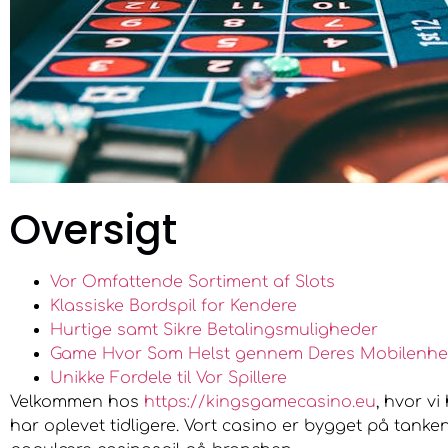
Oversigt
Vor Omfattende Sortiment af Slots
Klassiske Bordspil for Kendere
Hurtige samt Sikre Betalingsmuligheder
Game Hvor Som Helst gennem Deres Mobilenh
Unikke Fordele til Vor Spillere
Velkommen hos
https://kingsgamecasino.eu
, hvor v
har oplevet tidligere. Vort casino er bygget på tanke