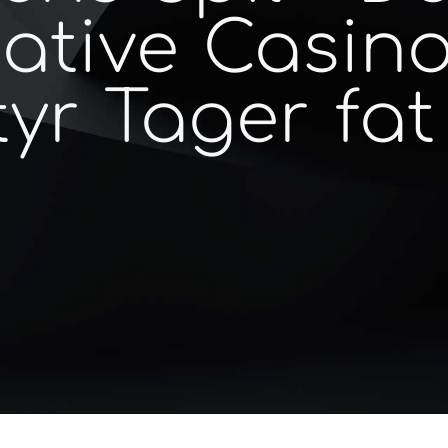
ative Casino
yr Tager fat