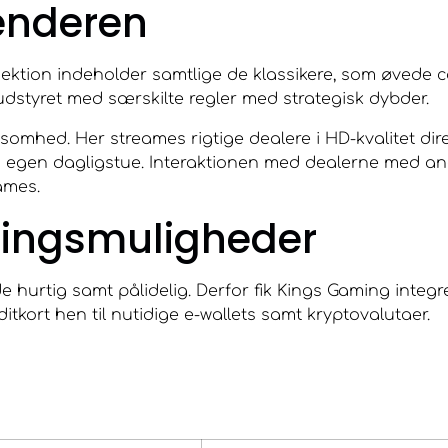
Kenderen
sektion indeholder samtlige de klassikere, som øvede cas
 udstyret med særskilte regler med strategisk dybder.
hed. Her streames rigtige dealere i HD-kvalitet direkt
egen dagligstue. Interaktionen med dealerne med andr
ames.
lingsmuligheder
 hurtig samt pålidelig. Derfor fik Kings Gaming integre
ditkort hen til nutidige e-wallets samt kryptovalutaer.