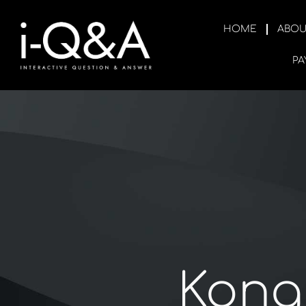
HOME
ABOU
PA
Konge