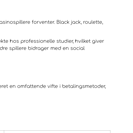
inospillere forventer. Black jack, roulette,
e hos professionelle studier, hvilket giver
e spillere bidrager med en social
ret en omfattende vifte i betalingsmetoder,