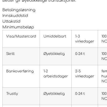
Better gir øyeblikkelige transaksjoner.
Betalingsløsning
Innskuddstid
Uttakstid
Minimumsbeløp
Visa/Mastercard
Umiddelbart
1-3
100
virkedager
NO
Skrill
Øyeblikkelig
0-24 t
100
NO
Bankoverføring
1-2
2-5
fe
arbeidsdager
virkedager
hu
NO
Trustly
Øyeblikkelig
0-24 t
100
NO