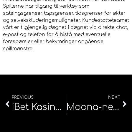
Spillerne har tilgang til verktøy som
satsingsgrenser, tapsgrenser, tidsgrenser for økter
og selvekskluderingsmuligheter. Kundestøtteteamet
vårt er tilgjengelig døgnet i døgnet via direkte chat,
e-post og telefon for å bistå med eventuelle
forespørsler eller bekymringer angående
spillmønstre.
PREVIOUS
NEXT
iBet Kasino – Din Fullständiga Guide till Spelupplevelsen
Moana-netticasino Casino – Luotettava Kumppanisi Netissä