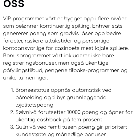
oss
VIP-programmet vårt er bygget opp i flere nivåer
som belønner kontinuerlig spilling. Enhver sats
genererer poeng som gradvis låser opp bedre
fordeler, raskere uttakstider og personlige
kontoansvarlige for casinoets mest lojale spillere.
Bonusprogrammet vårt inkluderer ikke bare
registreringsbonuser, men også ukentlige
påfyllingstilbud, pengene tilbake-programmer og
unike turneringer.
Bronsestatus oppnås automatisk ved
påmelding og tilbyr grunnleggende
lojalitetspoeng
Sølvnivå forutsetter 10.000 poeng og åpner for
ukentlig cashback på fem prosent
Gullnivå ved femti tusen poeng gir prioritert
kundestøtte og månedlige bonuser