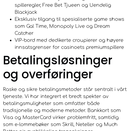
spilleregler, Free Bet Tjueen og Uendelig
Blackjack
Eksklusiv tilgang til spesialiserte game shows
som Gal Time, Monopoly Live og Dream
Catcher
VIP-bord med dedikerte croupierer og høyere
innsatsgrenser for casinoets premiumspillere
Betalingsløsninger
og overføringer
Raske og sikre betalingsmetoder står sentralt i vårt
tjeneste. Vi har integrert et bredt spekter av
betalingsmuligheter som omfatter både
tradisjonelle og moderne metoder. Bankkort som
Visa og MasterCard virker problemfritt, samtidig
som e-lommebøker som Skrill, Neteller og Much