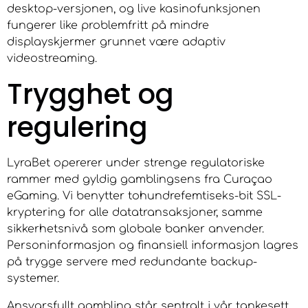
desktop-versjonen, og live kasinofunksjonen
fungerer like problemfritt på mindre
displayskjermer grunnet være adaptiv
videostreaming.
Trygghet og
regulering
LyraBet opererer under strenge regulatoriske
rammer med gyldig gamblingsens fra Curaçao
eGaming. Vi benytter tohundrefemtiseks-bit SSL-
kryptering for alle datatransaksjoner, samme
sikkerhetsnivå som globale banker anvender.
Personinformasjon og finansiell informasjon lagres
på trygge servere med redundante backup-
systemer.
Ansvarsfullt gambling står sentralt i vår tankesett.