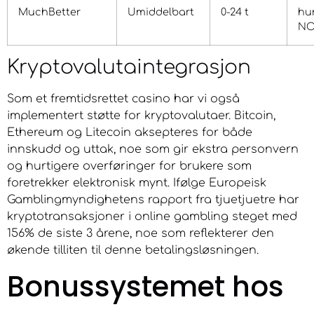
MuchBetter
Umiddelbart
0-24 t
hu
NO
Kryptovalutaintegrasjon
Som et fremtidsrettet casino har vi også
implementert støtte for kryptovalutaer. Bitcoin,
Ethereum og Litecoin aksepteres for både
innskudd og uttak, noe som gir ekstra personvern
og hurtigere overføringer for brukere som
foretrekker elektronisk mynt. Ifølge Europeisk
Gamblingmyndighetens rapport fra tjuetjuetre har
kryptotransaksjoner i online gambling steget med
156% de siste 3 årene, noe som reflekterer den
økende tilliten til denne betalingsløsningen.
Bonussystemet hos