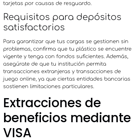
tarjetas por causas de resguardo.
Requisitos para depósitos
satisfactorios
Para garantizar que tus cargas se gestionen sin
problemas, confirma que tu plástico se encuentre
vigente y tenga con fondos suficientes. Además,
asegúrate de que tu institución permita
transacciones extranjeras y transacciones de
juego online, ya que ciertas entidades bancarias
sostienen limitaciones particulares.
Extracciones de
beneficios mediante
VISA