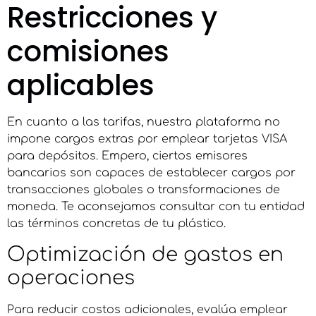
Restricciones y
comisiones
aplicables
En cuanto a las tarifas, nuestra plataforma no
impone cargos extras por emplear tarjetas VISA
para depósitos. Empero, ciertos emisores
bancarios son capaces de establecer cargos por
transacciones globales o transformaciones de
moneda. Te aconsejamos consultar con tu entidad
las términos concretas de tu plástico.
Optimización de gastos en
operaciones
Para reducir costos adicionales, evalúa emplear