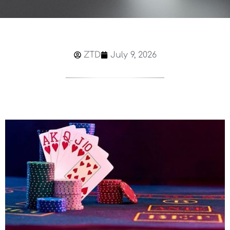
ZTD
July 9, 2026