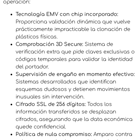
operación:
Tecnología EMV con chip incorporado:
Proporciona validación dinámica que vuelve
prácticamente impracticable la clonación de
plásticos físicas.
Comprobación 3D Secure:
Sistema de
verificación extra que pide claves exclusivas o
códigos temporales para validar la identidad
del portador.
Supervisión de engaño en momento efectivo:
Sistemas desarrollados que identifican
esquemas dudosos y detienen movimientos
inusuales sin intervención.
Cifrado SSL de 256 dígitos:
Todos los
información transferidos se desplazan
cifrados, asegurando que la data económica
quede confidencial.
Política de nula compromiso:
Amparo contra