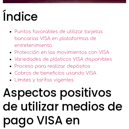
Índice
Puntos favorables de utilizar tarjetas
bancarias VISA en plataformas de
entretenimiento
Protección en las movimientos con VISA
Variedades de plásticos VISA disponibles
Proceso para realizar depósitos
Cobros de beneficios usando VISA
Límites y tarifas vigentes
Aspectos positivos
de utilizar medios de
pago VISA en