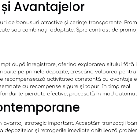
și Avantajelor
uri de bonusuri atractive și cerințe transparente. Prom
cute sau combinații adaptate. Spre contrast de promoți
pt după înregistrare, oferind explorarea sitului fără in
ribuite pe primele depozite, crescând valoarea pentru j
 recompensează activitatea constantă cu avantaje e
semnate cu recompense sigure și topuri în timp real
 fondurile pierdute efective, procesată în mod automa
 Contemporane
avantaj strategic important. Acceptăm tranzacții banca
t a depozitelor și retragerile imediate anihilează prob