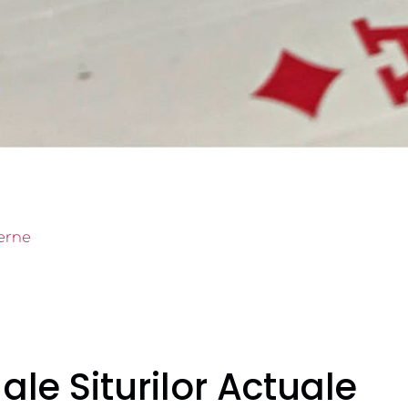
derne
 ale Siturilor Actuale