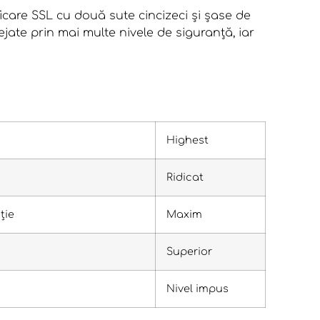
ficare SSL cu două sute cincizeci și șase de
tejate prin mai multe nivele de siguranță, iar
Highest
Ridicat
ție
Maxim
Superior
Nivel impus