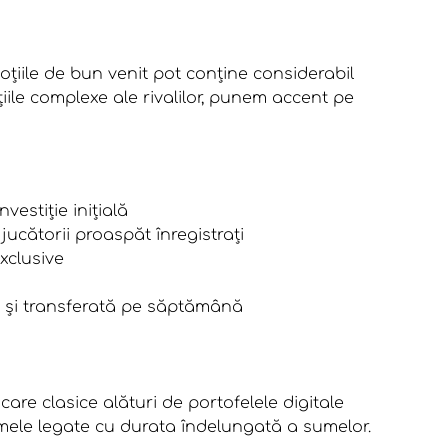
oțiile de bun venit pot conține considerabil
ile complexe ale rivalilor, punem accent pe
vestiție inițială
ucătorii proaspăt înregistrați
xclusive
t și transferată pe săptămână
re clasice alături de portofelele digitale
lemele legate cu durata îndelungată a sumelor.