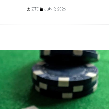
ZTD
July 9, 2026