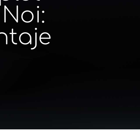
Noi:
ntaje