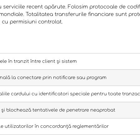
u serviciile recent apărute. Folosim protocoale de codi
 mondiale. Totalitatea transferurile financiare sunt pro
 cu permisiuni controlat.
le în tranzit între client și sistem
onală la conectare prin notificare sau program
liile cardului cu identificatori speciale pentru toate tranzac
 și blochează tentativele de penetrare neaprobat
e utilizatorilor în concordanță reglementărilor