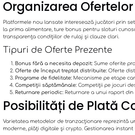
Organizarea Ofertelor 
Platformele nou lansate interesează jucători prin set
la prima alimentare, ture bonus pentru sloturi cunos
transparența condițiilor de rulaj și clauze clari.
Tipuri de Oferte Prezente
Bonus fără a necesita depozit:
Sume oferite prom
Oferte de început treptat distribuite:
Oferte dist
Programe de fidelitate:
Mecanisme pe etape care
Competiții săptămânale:
Competiții pe jocuri de
Returnare periodic:
Returnare a unui raport din
Posibilități de Plată
Varietatea metodelor de tranzacționare reprezintă un 
moderne, plăți digitale și crypto. Gestionarea instan