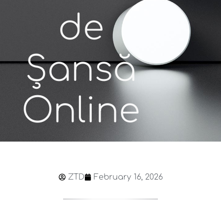
de
Șansă
Online
ZTD
February 16, 2026