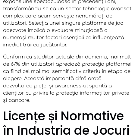
expansiune spectaculoasă în precedenții ani,
transformându-se ca un sector tehnologic avansat
complex care acum servește nenumărați de
utilizatori. Selecția unei singure platforme de joc
adecvate implică o evaluare minuțioasă a
numeroși multor factori esențiali ce influențează
imediat trăirea jucătorilor.
Conform cu studiilor actuale din domeniu, mai mult
de 67% din utilizatori apreciază protecția platformei
ca fiind cel mai mai semnificativ criteriu în etapa de
alegere. Această importantă cifră arată
dezvoltarea pieței și awareness-ul sporită a
clienților cu privire la protecția informațiilor private
și bancare.
Licențe și Normative
în Industria de Jocuri