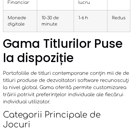
Financiar
lucru
Monede
10-30 de
1-6 h
Redus
digitale
minute
Gama Titlurilor Puse
la dispoziție
Portofoliile de titluri contemporane conțin mii de de
titluri produse de dezvoltatori software recunoscuți
la nivel global. Gama oferită permite customizarea
trăirii potrivit preferințelor individuale ale fiecărui
individual utilizator.
Categorii Principale de
Jocuri