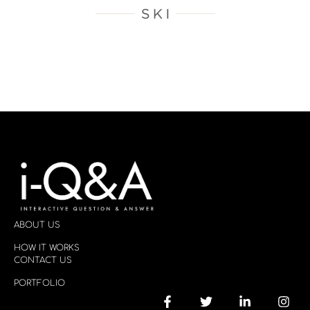
ABOUT US
HOW IT WORKS
CONTACT US
PORTFOLIO