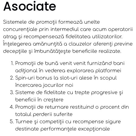
Asociate
Sistemele de promoții formează unelte
concurențiale prin intermediul care acum operatorii
atrag și recompensează fidelitatea utilizatorilor.
Înțelegerea amănunțită a clauzelor aferenți previne
decepțiile și îmbunătățește beneficiile realizate.
Promoții de bună venit venit furnizând bani
adițional în vederea explorarea platformei
Spin-uri bonus la slot-uri alese în scopul
încercarea jocurilor noi
Sisteme de fidelitate cu trepte progresive și
beneficii în creștere
Promoții de returnare restituind o procent din
totalul perderii suferite
Turnee și competiții cu recompense sigure
destinate performanțele excepționale