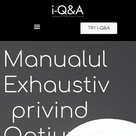
TRY i-Q&A
PAYSAFECARD ONLINE CASINO
NEJLEPŠÍ CASINO NA INTERNETU
Manualul
Exhaustiv
privind