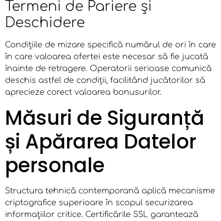
Termeni de Pariere și
Deschidere
Condițiile de mizare specifică numărul de ori în care
în care valoarea ofertei este necesar să fie jucată
înainte de retragere. Operatorii serioase comunică
deschis astfel de condiții, facilitând jucătorilor să
aprecieze corect valoarea bonusurilor.
Măsuri de Siguranță
și Apărarea Datelor
personale
Structura tehnică contemporană aplică mecanisme
criptografice superioare în scopul securizarea
informațiilor critice. Certificările SSL garantează