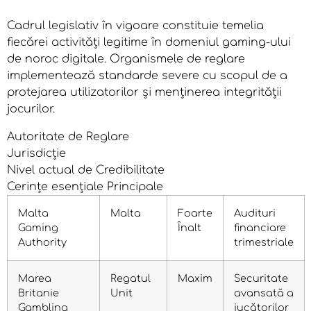
Cadrul legislativ în vigoare constituie temelia
fiecărei activități legitime în domeniul gaming-ului
de noroc digitale. Organismele de reglare
implementează standarde severe cu scopul de a
protejarea utilizatorilor și menținerea integrității
jocurilor.
Autoritate de Reglare
Jurisdicție
Nivel actual de Credibilitate
Cerințe esențiale Principale
Malta
Malta
Foarte
Audituri
Gaming
Înalt
financiare
Authority
trimestriale
Marea
Regatul
Maxim
Securitate
Britanie
Unit
avansată a
Gambling
jucătorilor