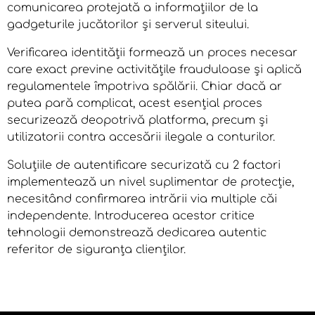
comunicarea protejată a informațiilor de la
gadgeturile jucătorilor și serverul siteului.
Verificarea identității formează un proces necesar
care exact previne activitățile frauduloase și aplică
regulamentele împotriva spălării. Chiar dacă ar
putea pară complicat, acest esențial proces
securizează deopotrivă platforma, precum și
utilizatorii contra accesării ilegale a conturilor.
Soluțiile de autentificare securizată cu 2 factori
implementează un nivel suplimentar de protecție,
necesitând confirmarea intrării via multiple căi
independente. Introducerea acestor critice
tehnologii demonstrează dedicarea autentic
referitor de siguranța clienților.