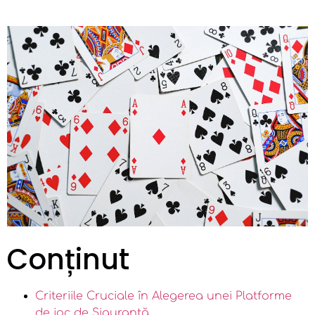
Conținut
Criteriile Cruciale în Alegerea unei Platforme
de joc de Siguranță