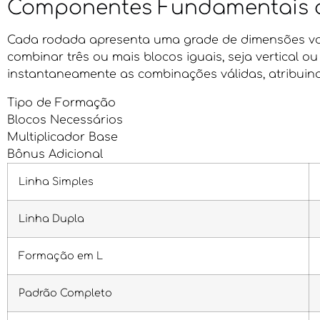
Componentes Fundamentais d
Cada rodada apresenta uma grade de dimensões vari
combinar três ou mais blocos iguais, seja vertical o
instantaneamente as combinações válidas, atribuin
Tipo de Formação
Blocos Necessários
Multiplicador Base
Bônus Adicional
Linha Simples
Linha Dupla
Formação em L
Padrão Completo