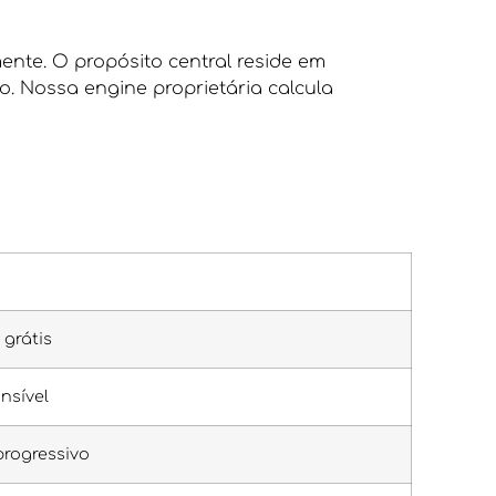
nte. O propósito central reside em
io. Nossa engine proprietária calcula
 grátis
nsível
progressivo