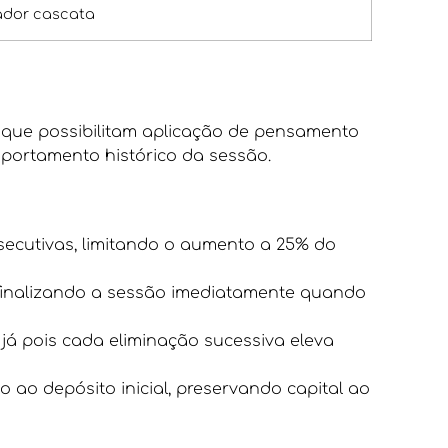
ador cascata
s
 que possibilitam aplicação de pensamento
mportamento histórico da sessão.
secutivas, limitando o aumento a 25% do
 finalizando a sessão imediatamente quando
já pois cada eliminação sucessiva eleva
ao depósito inicial, preservando capital ao