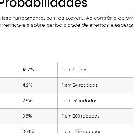
Probabilidades
misso fundamental com os players. Ao contrário de d
s verificáveis sobre periodicidade de eventos e esper
18.7%
1 em 5 giros
4.2%
1 em 24 rodadas
2.8%
1 em 36 rodadas
0.5%
1 em 200 rodadas
0.08%
1 em 1250 rodadas