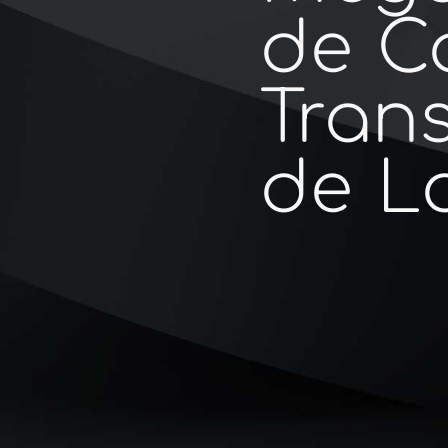
de C
Tran
de L