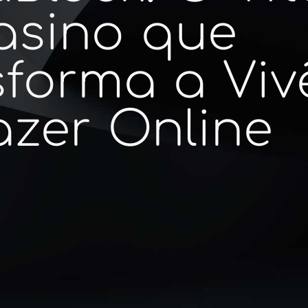
asino que
sforma a Viv
azer Online