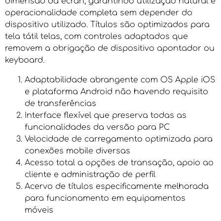
dimensão da écran, garantindo utilização natural e
operacionalidade completa sem depender do
dispositivo utilizado. Títulos são optimizados para
tela tátil telas, com controles adaptados que
removem a obrigação de dispositivo apontador ou
keyboard.
Adaptabilidade abrangente com OS Apple iOS
e plataforma Android não havendo requisito
de transferências
Interface flexível que preserva todas as
funcionalidades da versão para PC
Velocidade de carregamento optimizada para
conexões mobile diversas
Acesso total a opções de transação, apoio ao
cliente e administração de perfil
Acervo de títulos especificamente melhorada
para funcionamento em equipamentos
móveis