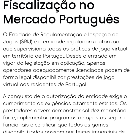
Fiscalização no
Mercado Português
O Entidade de Regulamentação e Inspeção de
Jogos (SRIJ) é a entidade reguladora autorizada
que supervisiona todas as práticas de jogo virtual
em território de Portugal. Desde a entrada em
vigor da legislação em aplicação, apenas
operadores adequadamente licenciados podem de
forma legal disponibilizar prestações de jogo
virtual aos residentes de Portugal.
A conquista de a autorização do entidade exige o
cumprimento de exigências altamente estritos. Os
prestadores devem demonstrar solidez monetária
forte, implementar programas de apostas seguro
funcionais e certificar que todos os games
disponibilizados passam por testes imparciais de