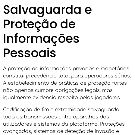
Salvaguarda e
Proteção de
Informações
Pessoais
A proteção de informações privados e monetárias
constitui precedência total para operadores sérios.
A estabelecimento de práticas de proteção fortes
não apenas cumpre obrigações legais, mas
igualmente evidencia respeito pelos jogadores.
Codificação de fim a extremidade salvaguarda
toda as transmissões entre aparelhos dos
utilizadores e sistemas da plataforma. Proteções
avançados, sistemas de deteção de invasão e