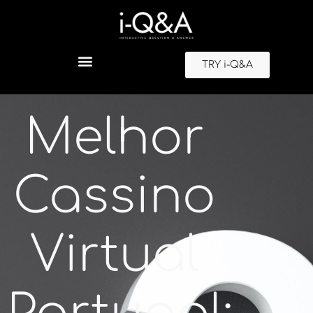
TRY i-Q&A
PAYSAFECARD ONLINE CASINO
NEJLEPŠÍ CASINO NA INTERNETU
Melhor
Cassino
Virtual