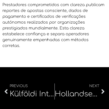
Prestadores comprometidos com clareza publicam
reportes de apostas consciente, dados de
pagamento e certificados de verificações
autónomos realizados por organizações
prestigiados mundialmente. Esta clareza
estabelece confiança e separa operadores
genuinamente empenhadas com métodos
corretas.
PREVIOUS
NEXT
Külföldi Internetes Kaszinó: Komplett Kalauz a Globális Szerencsejáték Platformokhoz
Hollandse Gokwebsites Casino: Jouw Handleiding richting Veilig en Verantwoord Digitaal Gokken