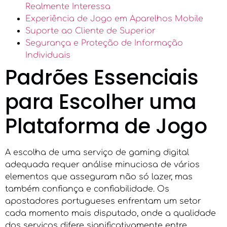
Realmente Interessa
Experiência de Jogo em Aparelhos Mobile
Suporte ao Cliente de Superior
Segurança e Proteção de Informação
Individuais
Padrões Essenciais
para Escolher uma
Plataforma de Jogo
A escolha de uma serviço de gaming digital
adequada requer análise minuciosa de vários
elementos que asseguram não só lazer, mas
também confiança e confiabilidade. Os
apostadores portugueses enfrentam um setor
cada momento mais disputado, onde a qualidade
dos serviços difere significativamente entre