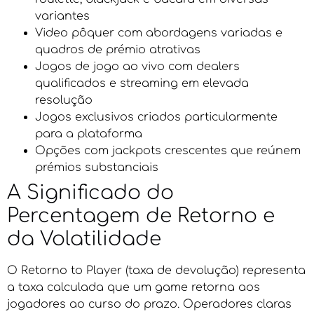
variantes
Video pôquer com abordagens variadas e
quadros de prémio atrativas
Jogos de jogo ao vivo com dealers
qualificados e streaming em elevada
resolução
Jogos exclusivos criados particularmente
para a plataforma
Opções com jackpots crescentes que reúnem
prémios substanciais
A Significado do
Percentagem de Retorno e
da Volatilidade
O Retorno to Player (taxa de devolução) representa
a taxa calculada que um game retorna aos
jogadores ao curso do prazo. Operadores claras