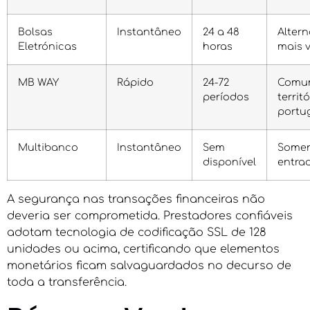
Bolsas
Instantâneo
24 a 48
Altern
Eletrónicas
horas
mais 
MB WAY
Rápido
24-72
Comu
períodos
territó
portu
Multibanco
Instantâneo
Sem
Some
disponível
entra
A segurança nas transações financeiras não
deveria ser comprometida. Prestadores confiáveis
adotam tecnologia de codificação SSL de 128
unidades ou acima, certificando que elementos
monetários ficam salvaguardados no decurso de
toda a transferência.