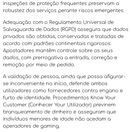
inspeções de proteção frequentes preservam a
robustez dos serviços perante riscos emergentes.
Adequação com o Regulamento Universal de
Salvaguarda de Dados (RGPD) assegura que dados
privados são obtidas, conservadas e tratadas de
acordo com padrões continentais rigorosos.
Apostadores mantêm controle sobre os seus
dados, com prerrogativa a entrada, correção e
remoção por meio de pedido.
A validação de pessoa, ainda que possa afigurar-
se inconveniente no início, defende ambos
utilizadores como fornecedores contra engano e
furto de identidade. Procedimentos Know Your
Customer (Conhecer Your Utilizador) previnem
branqueamento de dinheiro e asseguram que
indivíduos menores de idade não acedam a
operadores de gaming.