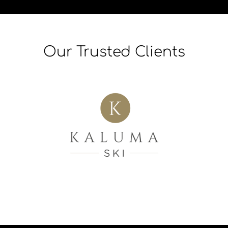
Our Trusted Clients