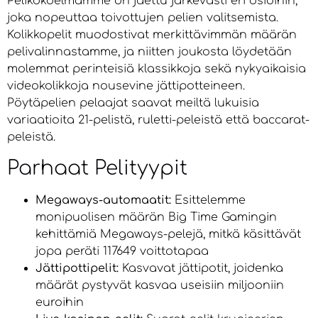
Pelikokoelmamme on jaettu järkevästi eri osioihin,
joka nopeuttaa toivottujen pelien valitsemista.
Kolikkopelit muodostivat merkittävimmän määrän
pelivalinnastamme, ja niitten joukosta löydetään
molemmat perinteisiä klassikkoja sekä nykyaikaisia
videokolikkoja nousevine jättipotteineen.
Pöytäpelien pelaajat saavat meiltä lukuisia
variaatioita 21-pelistä, ruletti-peleistä että baccarat-
peleistä.
Parhaat Pelityypit
Megaways-automaatit:
Esittelemme
monipuolisen määrän Big Time Gamingin
kehittämiä Megaways-pelejä, mitkä käsittävät
jopa peräti 117649 voittotapaa
Jättipottipelit:
Kasvavat jättipotit, joidenka
määrät pystyvät kasvaa useisiin miljooniin
euroihin