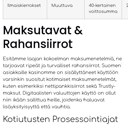
Ilmaiskierrokset
Muuttuva
40-kertainen
voittosumma
Maksutavat &
Rahansiirrot
Esitämme laajan kokoelman maksumenetelmiä, ne
tarjoavat ripeät ja turvalliset rahansiirrot. Suomen
asiakkaille kasinomme on sisällyttäneet käyttöön
varsinkin suositut kotimaiset maksumenetelmät,
kuten esimerkiksi nettipankkisiirrot sekä Trustly-
maksut. Digitaalisten valuuttojen käyttö on ollut
niin ikään sallittua heille, joidenka haluavat
lisäyksityisyyttä että vauhtia.
Kotiutusten Prosessointiajat