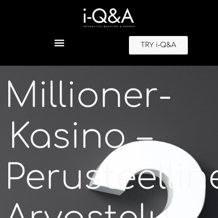
TRY i-Q&A
PAYSAFECARD ONLINE CASINO
NEJLEPŠÍ CASINO NA INTERNETU
Millioner-
Kasino –
Perusteellin