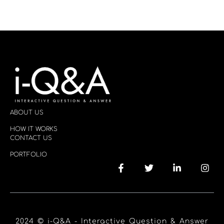
ABOUT US
HOW IT WORKS
CONTACT US
PORTFOLIO
2024 © i-Q&A - Interactive Question & Answer