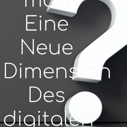
man
Eine
Neue
Dimension
Des
digitalen