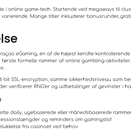
te i online game-tech. Startende ved megaways til cl
arierende. Mange titler inkluderer bonusrunder, grat
lse
uraçao eGaming, en af de højest kendte kontrollerende
e første formelle rammer af online gambling-aktiviteter.
s.
56 bit SSL-encryption, samme sikkerhedsniveau som be
 der verificerer RNG’er og udbetalinger af gevinster i
o
ætte daily, ugebaserede eller månedsbaserede rammer
 sessionslængder og reminders om gamingstid
elukkelse fra casinoet ved behov