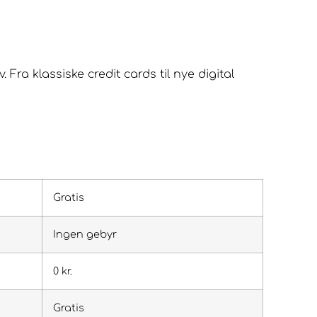
a klassiske credit cards til nye digital
Gratis
Ingen gebyr
0 kr.
Gratis