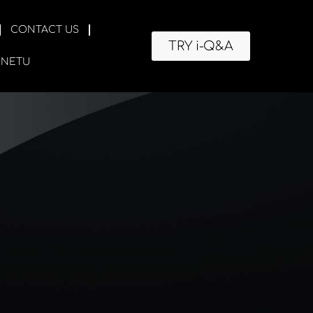
CONTACT US
TRY i-Q&A
RNETU