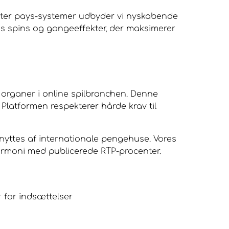
uster pays-systemer udbyder vi nyskabende
is spins og gangeeffekter, der maksimerer
 organer i online spilbranchen. Denne
 Platformen respekterer hårde krav til
nyttes af internationale pengehuse. Vores
 harmoni med publicerede RTP-procenter.
 for indsættelser