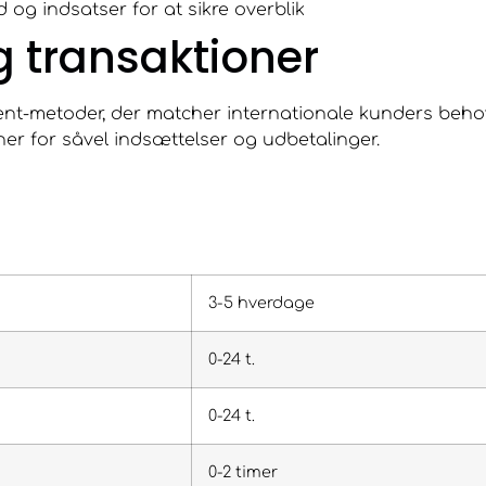
 og indsatser for at sikre overblik
 transaktioner
t-metoder, der matcher internationale kunders behov. Fr
ner for såvel indsættelser og udbetalinger.
3-5 hverdage
0-24 t.
0-24 t.
0-2 timer