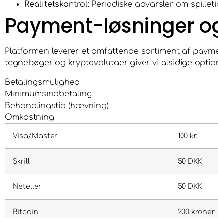
Realitetskontrol:
Periodiske advarsler om spilletid
Payment-løsninger og
Platformen leverer et omfattende sortiment af paymen
tegnebøger og kryptovalutaer giver vi alsidige optio
Betalingsmulighed
Minimumsindbetaling
Behandlingstid (hævning)
Omkostning
Visa/Master
100 kr.
Skrill
50 DKK
Neteller
50 DKK
Bitcoin
200 kroner