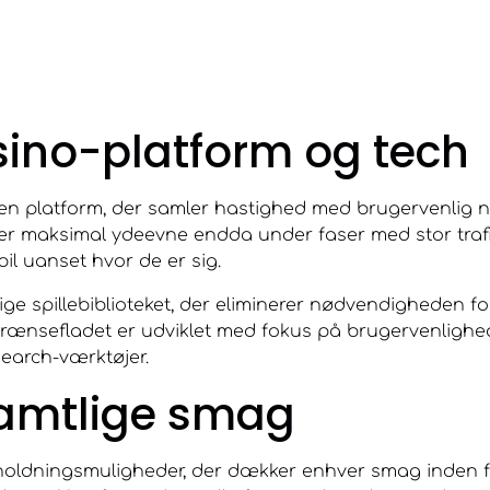
ino-platform og tech
e en platform, der samler hastighed med brugervenlig n
r maksimal ydeevne endda under faser med stor trafik
il uanset hvor de er sig.
 spillebiblioteket, der eliminerer nødvendigheden for 
grænsefladet er udviklet med fokus på brugervenlighed,
search-værktøjer.
 samtlige smag
rholdningsmuligheder, der dækker enhver smag inden 