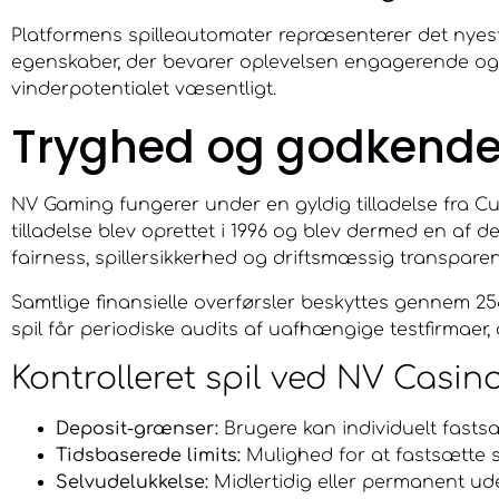
Platformens spilleautomater repræsenterer det nyes
egenskaber, der bevarer oplevelsen engagerende og v
vinderpotentialet væsentligt.
Tryghed og godkende
NV Gaming fungerer under en gyldig tilladelse fra C
tilladelse blev oprettet i 1996 og blev dermed en af d
fairness, spillersikkerhed og driftsmæssig transparen
Samtlige finansielle overførsler beskyttes gennem 2
spil får periodiske audits af uafhængige testfirmaer,
Kontrolleret spil ved NV Casin
Deposit-grænser:
Brugere kan individuelt fasts
Tidsbaserede limits:
Mulighed for at fastsætte
Selvudelukkelse:
Midlertidig eller permanent ud