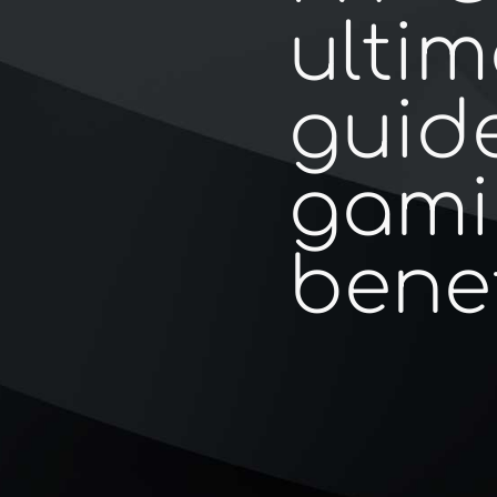
ultim
guide
gami
benef