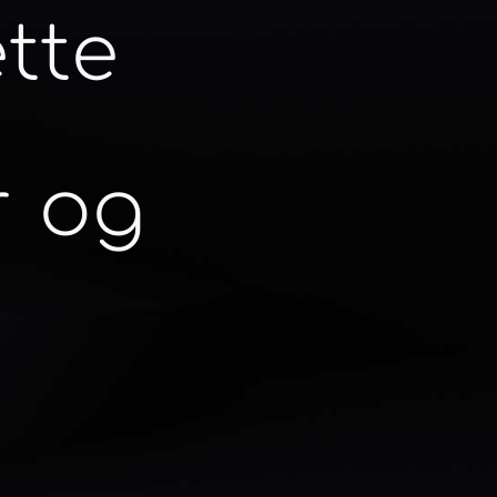
tte
r og