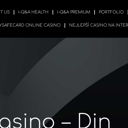
T US
I-Q&A HEALTH
I-Q&A PREMIUM
PORTFOLIO
YSAFECARD ONLINE CASINO
NEJLEPŠÍ CASINO NA INTE
asino – Din