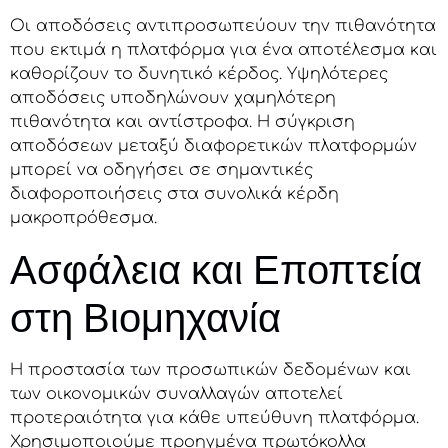
Οι αποδόσεις αντιπροσωπεύουν την πιθανότητα
που εκτιμά η πλατφόρμα για ένα αποτέλεσμα και
καθορίζουν το δυνητικό κέρδος. Υψηλότερες
αποδόσεις υποδηλώνουν χαμηλότερη
πιθανότητα και αντίστροφα. Η σύγκριση
αποδόσεων μεταξύ διαφορετικών πλατφορμών
μπορεί να οδηγήσει σε σημαντικές
διαφοροποιήσεις στα συνολικά κέρδη
μακροπρόθεσμα.
Ασφάλεια και Εποπτεία
στη Βιομηχανία
Η προστασία των προσωπικών δεδομένων και
των οικονομικών συναλλαγών αποτελεί
προτεραιότητα για κάθε υπεύθυνη πλατφόρμα.
Χρησιμοποιούμε προηγμένα πρωτόκολλα