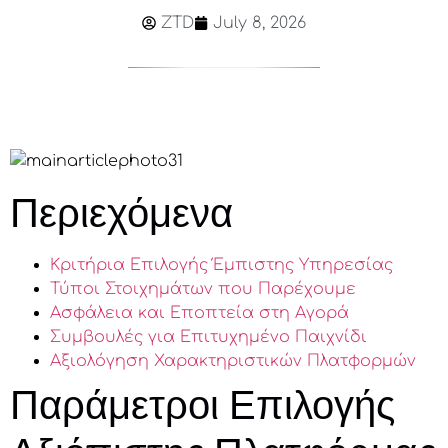
ZTD
July 8, 2026
Περιεχόμενα
Κριτήρια Επιλογής Έμπιστης Υπηρεσίας
Τύποι Στοιχημάτων που Παρέχουμε
Ασφάλεια και Εποπτεία στη Αγορά
Συμβουλές για Επιτυχημένο Παιχνίδι
Αξιολόγηση Χαρακτηριστικών Πλατφορμών
Παράμετροι Επιλογής