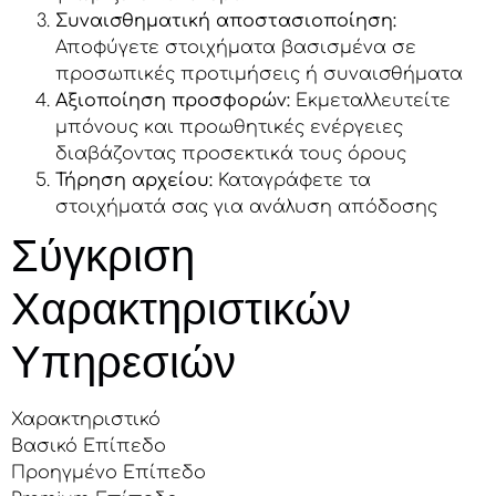
Συναισθηματική αποστασιοποίηση:
Αποφύγετε στοιχήματα βασισμένα σε
προσωπικές προτιμήσεις ή συναισθήματα
Αξιοποίηση προσφορών:
Εκμεταλλευτείτε
μπόνους και προωθητικές ενέργειες
διαβάζοντας προσεκτικά τους όρους
Τήρηση αρχείου:
Καταγράφετε τα
στοιχήματά σας για ανάλυση απόδοσης
Σύγκριση
Χαρακτηριστικών
Υπηρεσιών
Χαρακτηριστικό
Βασικό Επίπεδο
Προηγμένο Επίπεδο