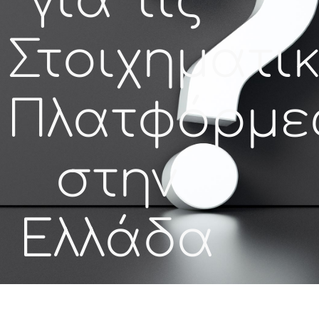
για τις
Στοιχηματι
Πλατφόρμε
στην
Ελλάδα