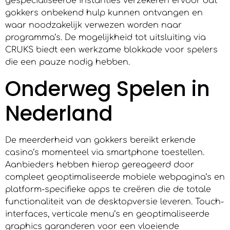
gespecialiseerde instanties verzekeren ervoor dat
gokkers onbekend hulp kunnen ontvangen en
waar noodzakelijk verwezen worden naar
programma’s. De mogelijkheid tot uitsluiting via
CRUKS biedt een werkzame blokkade voor spelers
die een pauze nodig hebben.
Onderweg Spelen in
Nederland
De meerderheid van gokkers bereikt erkende
casino’s momenteel via smartphone toestellen.
Aanbieders hebben hierop gereageerd door
compleet geoptimaliseerde mobiele webpagina’s en
platform-specifieke apps te creëren die de totale
functionaliteit van de desktopversie leveren. Touch-
interfaces, verticale menu’s en geoptimaliseerde
graphics garanderen voor een vloeiende