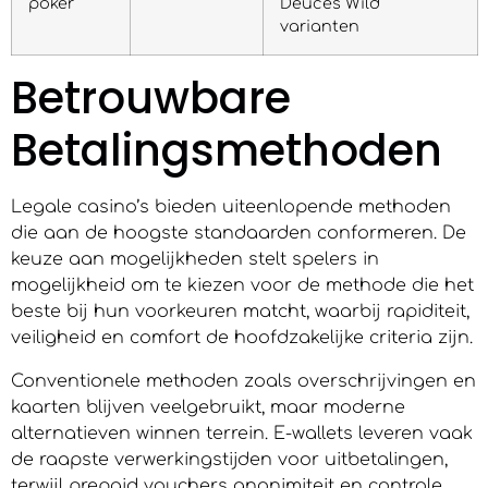
poker
Deuces Wild
varianten
Betrouwbare
Betalingsmethoden
Legale casino’s bieden uiteenlopende methoden
die aan de hoogste standaarden conformeren. De
keuze aan mogelijkheden stelt spelers in
mogelijkheid om te kiezen voor de methode die het
beste bij hun voorkeuren matcht, waarbij rapiditeit,
veiligheid en comfort de hoofdzakelijke criteria zijn.
Conventionele methoden zoals overschrijvingen en
kaarten blijven veelgebruikt, maar moderne
alternatieven winnen terrein. E-wallets leveren vaak
de raapste verwerkingstijden voor uitbetalingen,
terwijl prepaid vouchers anonimiteit en controle