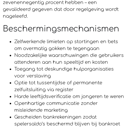
zevenennegentig procent hebben – een
gevalideerd gegeven dat door regelgeving wordt
nageleefd.
Beschermingsmechanismen
Zelfwerkende limieten op stortingen en bets
om overmatig gokken te tegengaan
Noodzakelijke waarschuwingen die gebruikers
attenderen aan hun speeltijd en kosten
Toegang tot deskundige hulporganisaties
voor verslaving
Optie tot tussentijdse of permanente
zelfuitsluiting via register
Harde leeftijdsverificatie om jongeren te weren
Openhartige communicatie zonder
misleidende marketing
Gescheiden bankrekeningen zodat
spelersaldo’s beschermd blijven bij bankroet