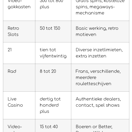
Video-
300 tot 800
Gratis spins, kosteloze
gokkasten
plus
spins, megaways-
mechanisme
Retro
50 tot 150
Basic werking, retro
Slots
motieven
21
tien tot
Diverse inzetlimieten,
vijfentwintig
extra inzetten
Rad
8 tot 20
Frans, verschillende,
meerdere
rouletteschijven
Live
dertig tot
Authentieke dealers,
Casino
honderd
contact, spel shows
plus
Video-
15 tot 40
Boeren or Better,