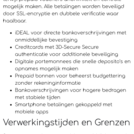
mogelijk maken. Alle betalingen worden beveiligd
door SSL-encryptie en dubbele verificatie waar
haalbaar.
iDEAL voor directe bankoverschrijvingen met
onmiddellijke bevestiging
Creditcards met 3D-Secure Secure
authenticatie voor additionele beveiliging
Digitale portemonnees die snelle deposito’s en
opnames mogelijk maken
Prepaid bonnen voor beheerst budgettering
zonder rekeninginformatie
Bankoverschrijvingen voor hogere bedragen
met stabiele tijden
Smartphone betalingen gekoppeld met
mobiele apps
Verwerkingstijden en Grenzen