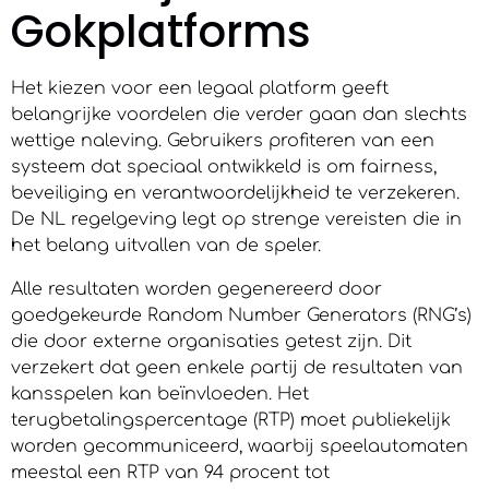
Gokplatforms
Het kiezen voor een legaal platform geeft
belangrijke voordelen die verder gaan dan slechts
wettige naleving. Gebruikers profiteren van een
systeem dat speciaal ontwikkeld is om fairness,
beveiliging en verantwoordelijkheid te verzekeren.
De NL regelgeving legt op strenge vereisten die in
het belang uitvallen van de speler.
Alle resultaten worden gegenereerd door
goedgekeurde Random Number Generators (RNG’s)
die door externe organisaties getest zijn. Dit
verzekert dat geen enkele partij de resultaten van
kansspelen kan beïnvloeden. Het
terugbetalingspercentage (RTP) moet publiekelijk
worden gecommuniceerd, waarbij speelautomaten
meestal een RTP van 94 procent tot