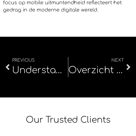
focus op mobile uitmuntendheid reflecteert het
gedrag in de moderne digitale wereld.
PREVIOUS
NEXT
Understanding Sweepstakes Casino Credit Card MCC Cash Advance (2)
Overzicht van alle Holland Casinos: Jouw Volledige Wegwijzer voor Wettelijk Online Gokken
Our Trusted Clients