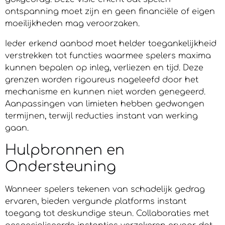
ontspanning moet zijn en geen financiële of eigen
moeilijkheden mag veroorzaken.
Ieder erkend aanbod moet helder toegankelijkheid
verstrekken tot functies waarmee spelers maxima
kunnen bepalen op inleg, verliezen en tijd. Deze
grenzen worden rigoureus nageleefd door het
mechanisme en kunnen niet worden genegeerd.
Aanpassingen van limieten hebben gedwongen
termijnen, terwijl reducties instant van werking
gaan.
Hulpbronnen en
Ondersteuning
Wanneer spelers tekenen van schadelijk gedrag
ervaren, bieden vergunde platforms instant
toegang tot deskundige steun. Collaboraties met