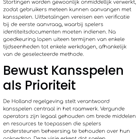
Stortingen worden gewoonlijk onmiddellijk verwerkt,
zodat gebruikers meteen kunnen aanvangen met
kansspelen. Uitbetalingen vereisen een verificatie
bij de eerste aanvraag, waarbij spelers
identiteitsdocumenten moeten indienen. Na
goedkeuring lopen uiteen termijnen van enkele
tijdseenheden tot enkele werkdagen, afhankelijk
van de geselecteerde methode.
Bewust Kansspelen
als Prioriteit
De Holland regelgeving stelt verantwoord
kansspelen centraal in het raamwerk. Vergunde
operators zijn legaal gehouden om brede middelen
en resources te toepassen die spelers
ondersteunen beheersing te behouden over hun
gokgedrag. Deze visie erkent dat spelen