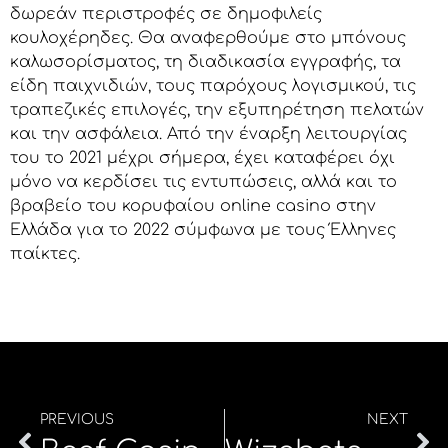
δωρεάν περιστροφές σε δημοφιλείς
κουλοχέρηδες. Θα αναφερθούμε στο μπόνους
καλωσορίσματος, τη διαδικασία εγγραφής, τα
είδη παιχνιδιών, τους παρόχους λογισμικού, τις
τραπεζικές επιλογές, την εξυπηρέτηση πελατών
και την ασφάλεια. Από την έναρξη λειτουργίας
του το 2021 μέχρι σήμερα, έχει καταφέρει όχι
μόνο να κερδίσει τις εντυπώσεις, αλλά και το
βραβείο του κορυφαίου online casino στην
Ελλάδα για το 2022 σύμφωνα με τους Έλληνες
παίκτες.
PREVIOUS
NEXT