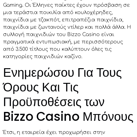
Gaming. Οι Έλληνες παίκτες έχουν πρόσβαση σε
μια τεράστια ποικιλία από κουλοχέρηδες,
παιχνίδια με τζακπότ, επιτραπέζια παιχνίδια,
παιχνίδια με ζωντανούς ντίλερ και πολλά άλλα. Η
συλλογή παιχνιδιών του Bizzo Casino είναι
πραγματικά εντυπωσιακή, με περισσότερους
από 3.500 τίτλους που καλύπτουν όλες τις
κατηγορίες παιχνιδιών καζίνο.
Ενημερώσου Για Τους
Όρους Και Τις
Προϋποθέσεις των
Bizzo Casino Μπόνους
Έτσι, η εταιρεία έχει προχωρήσει στην