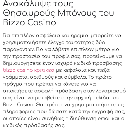
Ανακάλυψε τους
Θησαυρούς Μπόνους του
Bizzo Casino
Για επιπλέον ασφάλεια και ηρεμία, μπορείτε να
χρησιμοποιήσετε έλεγχο ταυτότητας δύο
παραγόντων. Για να λάβετε επιπλέον μέτρα για
την προστασία του προφίλ σας, προτείνουμε να
δημιουργήσετε έναν ισχυρό κωδικό πρόσβασης
bizzo casino κριτικεσ
με κεφαλαία και πεζά
γράμματα, αριθμούς και σύμβολα. Το πρώτο
πράγμα που πρέπει να κάνετε για να
αποκτήσετε ασφαλή πρόσβαση στον λογαριασμό
σας είναι να μεταβείτε στην αρχική σελίδα του
Bizzo Casino. Θα πρέπει να χρησιμοποιήσετε τις
πληροφορίες που δώσατε κατά την εγγραφή σας,
οι οποίες είναι συνήθως η διεύθυνση email και ο
κωδικός πρόσβασής σας.