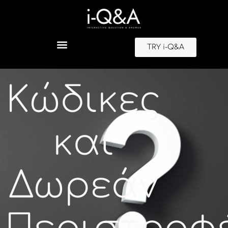
TRY i-Q&A
PAYSAFECARD ONLINE CASINO
NEJLEPŠÍ CASINO NA INTERNETU
Κώδικες
και
Δωρεάν