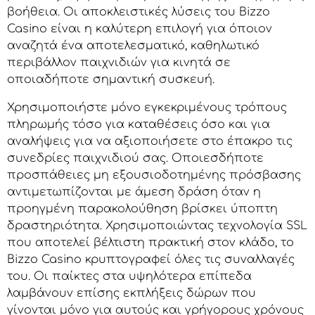
βοήθεια. Οι αποκλειστικές λύσεις του Bizzo
Casino είναι η καλύτερη επιλογή για όποιον
αναζητά ένα αποτελεσματικό, καθηλωτικό
περιβάλλον παιχνιδιών για κινητά σε
οποιαδήποτε σημαντική συσκευή.
Χρησιμοποιήστε μόνο εγκεκριμένους τρόπους
πληρωμής τόσο για καταθέσεις όσο και για
αναλήψεις για να αξιοποιήσετε στο έπακρο τις
συνεδρίες παιχνιδιού σας. Οποιεσδήποτε
προσπάθειες μη εξουσιοδοτημένης πρόσβασης
αντιμετωπίζονται με άμεση δράση όταν η
προηγμένη παρακολούθηση βρίσκει ύποπτη
δραστηριότητα. Χρησιμοποιώντας τεχνολογία SSL
που αποτελεί βέλτιστη πρακτική στον κλάδο, το
Bizzo Casino κρυπτογραφεί όλες τις συναλλαγές
του. Οι παίκτες στα υψηλότερα επίπεδα
λαμβάνουν επίσης εκπλήξεις δώρων που
γίνονται μόνο για αυτούς και γρήγορους χρόνους