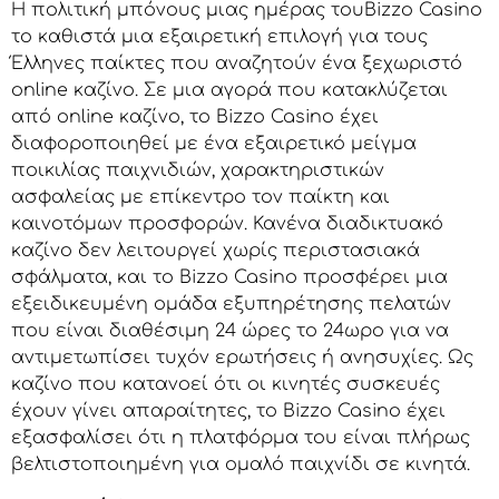
Η πολιτική μπόνους μιας ημέρας τουBizzo Casino
το καθιστά μια εξαιρετική επιλογή για τους
Έλληνες παίκτες που αναζητούν ένα ξεχωριστό
online καζίνο. Σε μια αγορά που κατακλύζεται
από online καζίνο, το Bizzo Casino έχει
διαφοροποιηθεί με ένα εξαιρετικό μείγμα
ποικιλίας παιχνιδιών, χαρακτηριστικών
ασφαλείας με επίκεντρο τον παίκτη και
καινοτόμων προσφορών. Κανένα διαδικτυακό
καζίνο δεν λειτουργεί χωρίς περιστασιακά
σφάλματα, και το Bizzo Casino προσφέρει μια
εξειδικευμένη ομάδα εξυπηρέτησης πελατών
που είναι διαθέσιμη 24 ώρες το 24ωρο για να
αντιμετωπίσει τυχόν ερωτήσεις ή ανησυχίες. Ως
καζίνο που κατανοεί ότι οι κινητές συσκευές
έχουν γίνει απαραίτητες, το Bizzo Casino έχει
εξασφαλίσει ότι η πλατφόρμα του είναι πλήρως
βελτιστοποιημένη για ομαλό παιχνίδι σε κινητά.