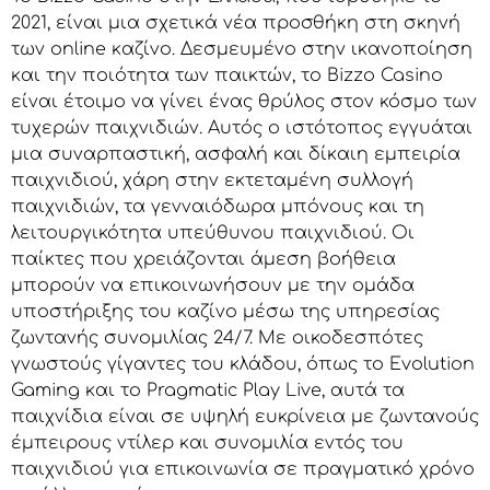
2021, είναι μια σχετικά νέα προσθήκη στη σκηνή
των online καζίνο. Δεσμευμένο στην ικανοποίηση
και την ποιότητα των παικτών, το Bizzo Casino
είναι έτοιμο να γίνει ένας θρύλος στον κόσμο των
τυχερών παιχνιδιών. Αυτός ο ιστότοπος εγγυάται
μια συναρπαστική, ασφαλή και δίκαιη εμπειρία
παιχνιδιού, χάρη στην εκτεταμένη συλλογή
παιχνιδιών, τα γενναιόδωρα μπόνους και τη
λειτουργικότητα υπεύθυνου παιχνιδιού. Οι
παίκτες που χρειάζονται άμεση βοήθεια
μπορούν να επικοινωνήσουν με την ομάδα
υποστήριξης του καζίνο μέσω της υπηρεσίας
ζωντανής συνομιλίας 24/7. Με οικοδεσπότες
γνωστούς γίγαντες του κλάδου, όπως το Evolution
Gaming και το Pragmatic Play Live, αυτά τα
παιχνίδια είναι σε υψηλή ευκρίνεια με ζωντανούς
έμπειρους ντίλερ και συνομιλία εντός του
παιχνιδιού για επικοινωνία σε πραγματικό χρόνο