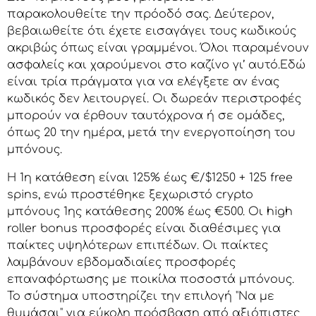
παρακολουθείτε την πρόοδό σας. Δεύτερον,
βεβαιωθείτε ότι έχετε εισαγάγει τους κωδικούς
ακριβώς όπως είναι γραμμένοι. Όλοι παραμένουν
ασφαλείς και χαρούμενοι στο καζίνο γι’ αυτό.Εδώ
είναι τρία πράγματα για να ελέγξετε αν ένας
κωδικός δεν λειτουργεί. Οι δωρεάν περιστροφές
μπορούν να έρθουν ταυτόχρονα ή σε ομάδες,
όπως 20 την ημέρα, μετά την ενεργοποίηση του
μπόνους.
Η 1η κατάθεση είναι 125% έως €/$1250 + 125 free
spins, ενώ προστέθηκε ξεχωριστό crypto
μπόνους 1ης κατάθεσης 200% έως €500. Οι high
roller bonus προσφορές είναι διαθέσιμες για
παίκτες υψηλότερων επιπέδων. Οι παίκτες
λαμβάνουν εβδομαδιαίες προσφορές
επαναφόρτωσης με ποικίλα ποσοστά μπόνους.
Το σύστημα υποστηρίζει την επιλογή "Να με
θυμάσαι" για εύκολη πρόσβαση από αξιόπιστες