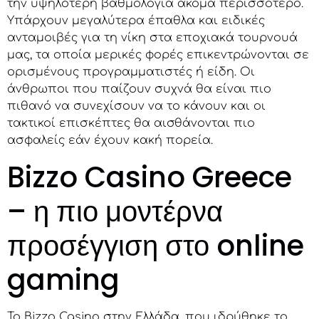
την υψηλότερη βαθμολογία ακόμα περισσότερο.
Υπάρχουν μεγαλύτερα έπαθλα και ειδικές
ανταμοιβές για τη νίκη στα εποχιακά τουρνουά
μας, τα οποία μερικές φορές επικεντρώνονται σε
ορισμένους προγραμματιστές ή είδη. Οι
άνθρωποι που παίζουν συχνά θα είναι πιο
πιθανό να συνεχίσουν να το κάνουν και οι
τακτικοί επισκέπτες θα αισθάνονται πιο
ασφαλείς εάν έχουν κακή πορεία.
Bizzo Casino Greece
– η πιο μοντέρνα
προσέγγιση στο online
gaming
Το Bizzo Casino στην Ελλάδα, που ιδρύθηκε το