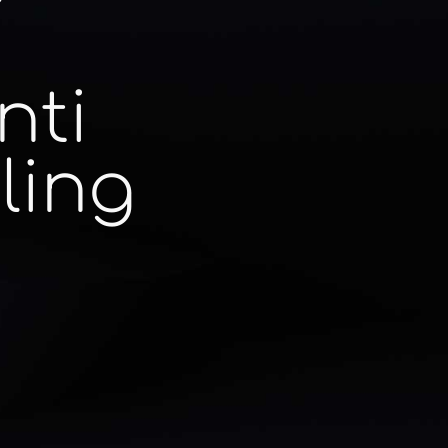
nti
ling