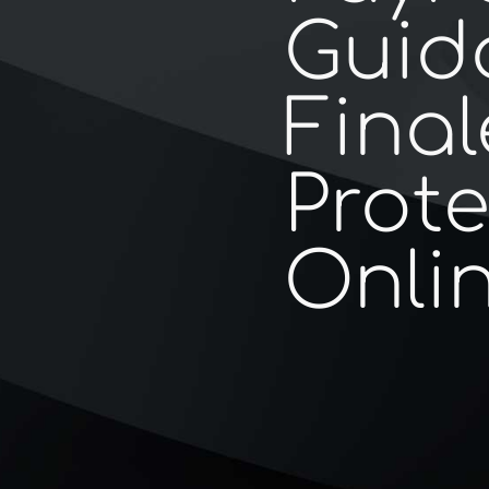
Guid
Fina
Prote
Onli