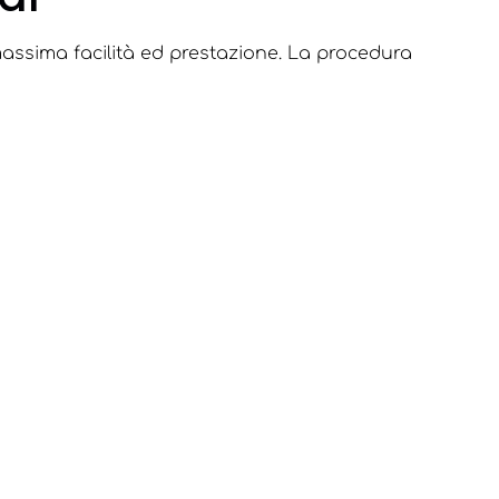
massima facilità ed prestazione. La procedura