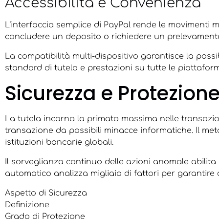
Accessibilità e Convenienza
L’interfaccia semplice di PayPal rende le movimenti 
concludere un deposito o richiedere un prelevamento,
La compatibilità multi-dispositivo garantisce la pos
standard di tutela e prestazioni su tutte le piattafor
Sicurezza e Protezione
La tutela incarna la primato massima nelle transazio
transazione da possibili minacce informatiche. Il me
istituzioni bancarie globali.
Il sorveglianza continuo delle azioni anomale abilita
automatico analizza migliaia di fattori per garantire 
Aspetto di Sicurezza
Definizione
Grado di Protezione