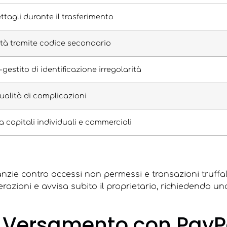
ttagli durante il trasferimento
tità tramite codice secondario
gestito di identificazione irregolarità
ualità di complicazioni
ra capitali individuali e commerciali
anzie contro accessi non permessi e transazioni truffa
azioni e avvisa subito il proprietario, richiedendo una
Versamento con PayP