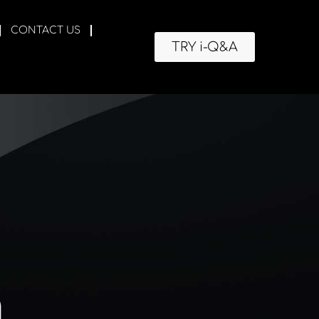
CONTACT US
TRY i-Q&A
a