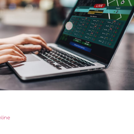
nline