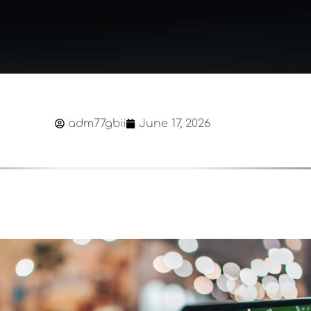
adm77gbii
June 17, 2026