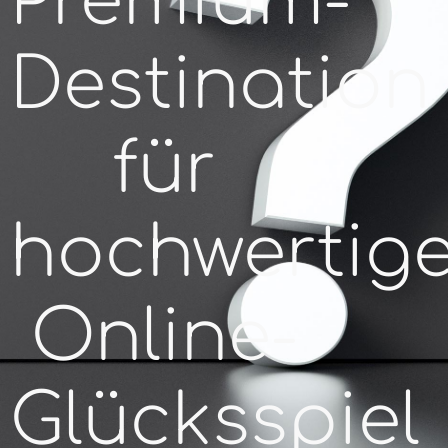
Premium-
Destination
für
hochwertig
Online-
Glücksspiel