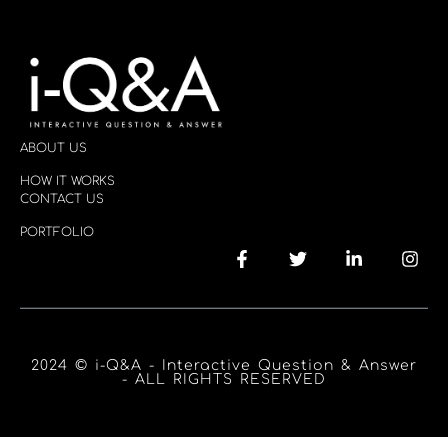
ABOUT US
HOW IT WORKS
CONTACT US
PORTFOLIO
2024 © i-Q&A - Interactive Question & Answer
- ALL RIGHTS RESERVED