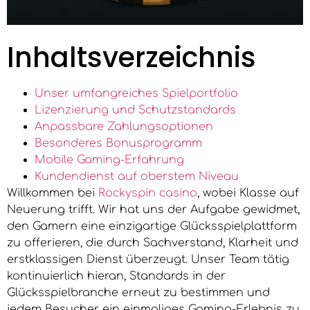
Inhaltsverzeichnis
Unser umfangreiches Spielportfolio
Lizenzierung und Schutzstandards
Anpassbare Zahlungsoptionen
Besonderes Bonusprogramm
Mobile Gaming-Erfahrung
Kundendienst auf oberstem Niveau
Willkommen bei
Rockyspin casino
, wobei Klasse auf
Neuerung trifft. Wir hat uns der Aufgabe gewidmet,
den Gamern eine einzigartige Glücksspielplattform
zu offerieren, die durch Sachverstand, Klarheit und
erstklassigen Dienst überzeugt. Unser Team tätig
kontinuierlich hieran, Standards in der
Glücksspielbranche erneut zu bestimmen und
jedem Besucher ein einmaliges Gaming-Erlebnis zu