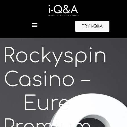
TRY i-Q&A
PAYSAFECARD ONLINE CASINO
Rockyspin
Casino –
Eure