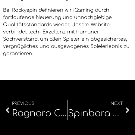
Bei Rockyspin definieren wir iGaming durch
fortlaufende Neuerung und unnachgiebige
Qualitätsstandards wieder. Unsere Website
verbindet tech- Exzellenz mit humaner
Sachverstand, um allen Spieler ein abgesichertes,
vergnügliches und ausgewogenes Spielerlebnis zu
garantieren.
PREVIOUS
NEXT
Ragnaro Casino – Professionelles Glücksspiel durch höchsten Qualitätsmaßstäben
Spinbara Casino – Echtes Spielerlebnis mit hervorragenden Gewinnchancen