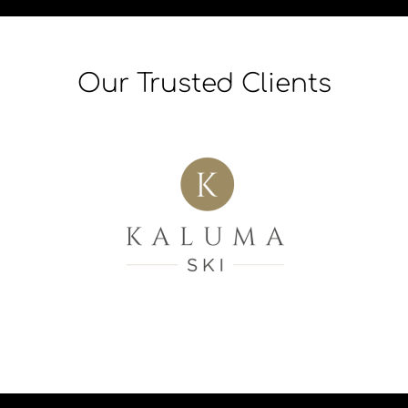
Our Trusted Clients