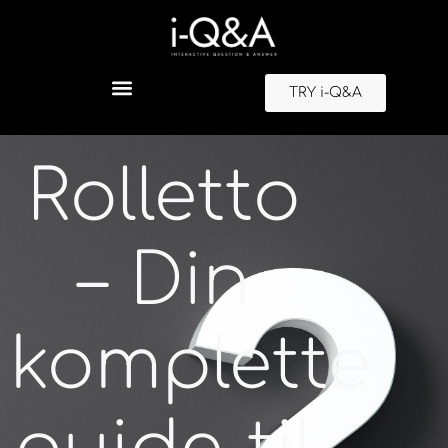
TRY i-Q&A
PAYSAFECARD ONLINE CASINO
NEJLEPŠÍ CASINO NA INTERNETU
Rolletto
– Din
komplette