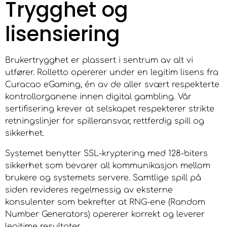
Trygghet og
lisensiering
Brukertrygghet er plassert i sentrum av alt vi
utfører. Rolletto opererer under en legitim lisens fra
Curacao eGaming, én av de aller svært respekterte
kontrollorganene innen digital gambling. Vår
sertifisering krever at selskapet respekterer strikte
retningslinjer for spilleransvar, rettferdig spill og
sikkerhet.
Systemet benytter SSL-kryptering med 128-biters
sikkerhet som bevarer all kommunikasjon mellom
brukere og systemets servere. Samtlige spill på
siden revideres regelmessig av eksterne
konsulenter som bekrefter at RNG-ene (Random
Number Generators) opererer korrekt og leverer
legitime resultater.