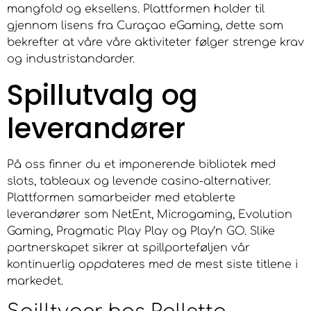
mangfold og eksellens. Plattformen holder til
gjennom lisens fra Curaçao eGaming, dette som
bekrefter at våre våre aktiviteter følger strenge krav
og industristandarder.
Spillutvalg og
leverandører
På oss finner du et imponerende bibliotek med
slots, tableaux og levende casino-alternativer.
Plattformen samarbeider med etablerte
leverandører som NetEnt, Microgaming, Evolution
Gaming, Pragmatic Play Play og Play’n GO. Slike
partnerskapet sikrer at spillporteføljen vår
kontinuerlig oppdateres med de mest siste titlene i
markedet.