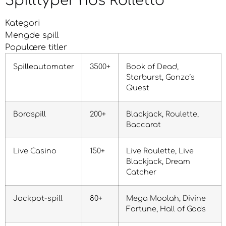
Spilltyper hos Rolletto
Kategori
Mengde spill
Populære titler
Spilleautomater
3500+
Book of Dead,
Starburst, Gonzo’s
Quest
Bordspill
200+
Blackjack, Roulette,
Baccarat
Live Casino
150+
Live Roulette, Live
Blackjack, Dream
Catcher
Jackpot-spill
80+
Mega Moolah, Divine
Fortune, Hall of Gods