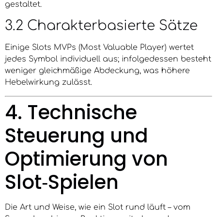
gestaltet.
3.2 Charakterbasierte Sätze
Einige Slots MVPs (Most Valuable Player) wertet
jedes Symbol individuell aus; infolgedessen besteht
weniger gleichmäßige Abdeckung, was höhere
Hebelwirkung zulässt.
4. Technische
Steuerung und
Optimierung von
Slot‑Spielen
Die Art und Weise, wie ein Slot rund läuft – vom