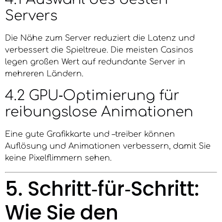
Servers
Die Nähe zum Server reduziert die Latenz und
verbessert die Spieltreue. Die meisten Casinos
legen großen Wert auf redundante Server in
mehreren Ländern.
4.2 GPU‑Optimierung für
reibungslose Animationen
Eine gute Grafikkarte und –treiber können
Auflösung und Animationen verbessern, damit Sie
keine Pixelflimmern sehen.
5. Schritt‑für‑Schritt:
Wie Sie den