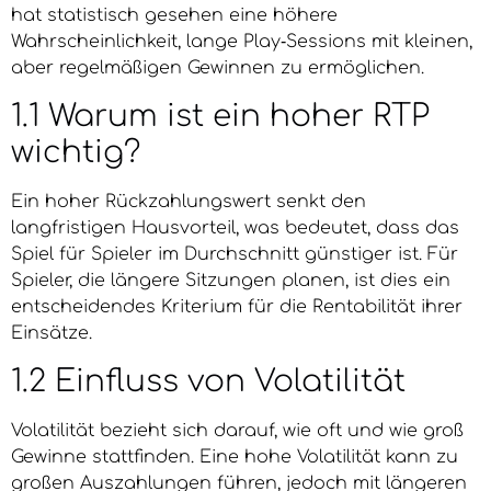
hat statistisch gesehen eine höhere
Wahrscheinlichkeit, lange Play‑Sessions mit kleinen,
aber regelmäßigen Gewinnen zu ermöglichen.
1.1 Warum ist ein hoher RTP
wichtig?
Ein hoher Rückzahlungswert senkt den
langfristigen Hausvorteil, was bedeutet, dass das
Spiel für Spieler im Durchschnitt günstiger ist. Für
Spieler, die längere Sitzungen planen, ist dies ein
entscheidendes Kriterium für die Rentabilität ihrer
Einsätze.
1.2 Einfluss von Volatilität
Volatilität bezieht sich darauf, wie oft und wie groß
Gewinne stattfinden. Eine hohe Volatilität kann zu
großen Auszahlungen führen, jedoch mit längeren