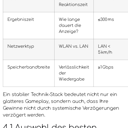
Reaktionszeit
Ergebniszeit
Wie lange
≤300 ms
dauert die
Anzeige?
Netzwerktyp
WLAN vs. LAN
LAN <
5 km/h
Speicherbandbreite
Verlässlichkeit
≥1 Gbps
der
Wiedergabe
Ein stabiler Technik‑Stack bedeutet nicht nur ein
glatteres Gameplay, sondern auch, dass Ihre
Gewinne nicht durch systemische Verzögerungen
verzögert werden.
4.1 Auswahl des besten