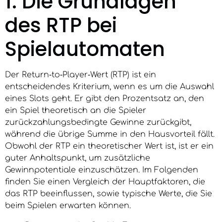
1. Die Grundlagen
des RTP bei
Spielautomaten
Der Return‑to‑Player‑Wert (RTP) ist ein
entscheidendes Kriterium, wenn es um die Auswahl
eines Slots geht. Er gibt den Prozentsatz an, den
ein Spiel theoretisch an die Spieler
zurückzahlungsbedingte Gewinne zurückgibt,
während die übrige Summe in den Hausvorteil fällt.
Obwohl der RTP ein theoretischer Wert ist, ist er ein
guter Anhaltspunkt, um zusätzliche
Gewinnpotentiale einzuschätzen. Im Folgenden
finden Sie einen Vergleich der Hauptfaktoren, die
das RTP beeinflussen, sowie typische Werte, die Sie
beim Spielen erwarten können.