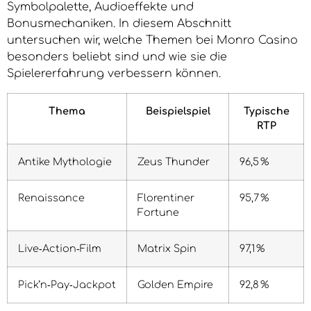
Symbolpalette, Audioeffekte und
Bonusmechaniken. In diesem Abschnitt
untersuchen wir, welche Themen bei Monro Casino
besonders beliebt sind und wie sie die
Spielererfahrung verbessern können.
Thema
Beispielspiel
Typische
RTP
Antike Mythologie
Zeus Thunder
96,5 %
Renaissance
Florentiner
95,7 %
Fortune
Live‑Action‑Film
Matrix Spin
97,1 %
Pick’n‑Pay‑Jackpot
Golden Empire
92,8 %