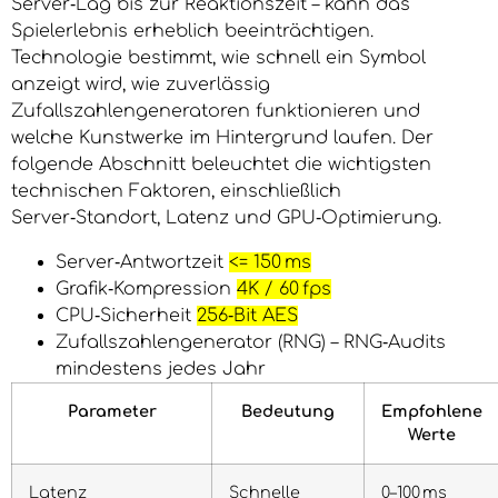
Server‑Lag bis zur Reaktionszeit – kann das
Spielerlebnis erheblich beeinträchtigen.
Technologie bestimmt, wie schnell ein Symbol
anzeigt wird, wie zuverlässig
Zufallszahlengeneratoren funktionieren und
welche Kunstwerke im Hintergrund laufen. Der
folgende Abschnitt beleuchtet die wichtigsten
technischen Faktoren, einschließlich
Server‑Standort, Latenz und GPU‑Optimierung.
Server‑Antwortzeit
<= 150 ms
Grafik‑Kompression
4K / 60 fps
CPU‑Sicherheit
256‑Bit AES
Zufallszahlengenerator (RNG) – RNG‑Audits
mindestens jedes Jahr
Parameter
Bedeutung
Empfohlene
Werte
Latenz
Schnelle
0–100 ms