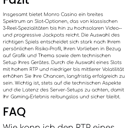
Insgesamt bietet Monro Casino ein breites
Spektrum an Slot‑Optionen, das von klassischen
3‑Reel‑Spezialitäten bis hin zu hochsolaren Video‑-
und progressive Jackpots reicht. Die Auswahl des
richtigen Spiels entscheidet sich stark nach Ihrem
persönlichen Risiko‑Profil, Ihren Vorlieben in Bezug
auf Grafik und Thema sowie dem technischen
Setup Ihres Gerätes. Durch die Auswahl eines Slots
mit hohem RTP und niedriger bis mittlerer Volatilität
erhöhen Sie Ihre Chancen, langfristig erfolgreich zu
sein. Wichtig ist, stets auf die technischen Aspekte
und die Latenz des Server-Setups zu achten, damit
Ihr Gaming‑Erlebnis reibungslos und sicher bleibt.
FAQ
Wie kann ich den RTP eines