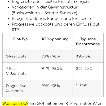
Begrenzte oder flexible Einsatzmengen
Variationen in der Gewinnstruktur
(Basisgewinn vs. Scatter‑Symbole)
Integrierte Bonus‑Runden und Freispiele
Progressive Jackpots und deren Einfluss auf
RTP
Slot‑Typ
RTP‑Spannung
Typische
Einsatzrange
3‑Reel Slots
93 % – 98 %
0,20 – 10 €
7‑Reel
94 % – 98,5 %
0,50 – 25 €
Video‑Slots
Progressive
90 % – 95 %
1 – 50 €
Jackpots
Wusstest du?
Ein Slot mit einem RTP von über 97 %