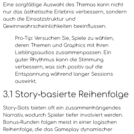
Eine sorgfältige Auswahl des Themas kann nicht
nur das ästhetische Erlebnis verbessern, sondern
auch die Einsatzstruktur und
Gewinnwahrscheinlichkeiten beeinflussen.
Pro‑Tip: Versuchen Sie, Spiele zu wählen,
deren Themen und Graphics mit Ihren
Lieblingsaudios zusammenpassen. Ein
guter Rhythmus kann die Stimmung
verbessern, was sich positiv auf die
Entspannung während langer Sessions
auswirkt.
3.1 Story‑basierte Reihenfolge
Story‑Slots bieten oft ein zusammenhängendes
Narrativ, wodurch Spieler tiefer involviert werden.
Bonus‑Runden folgen meist in einer logischen
Reihenfolge, die das Gameplay dynamischer