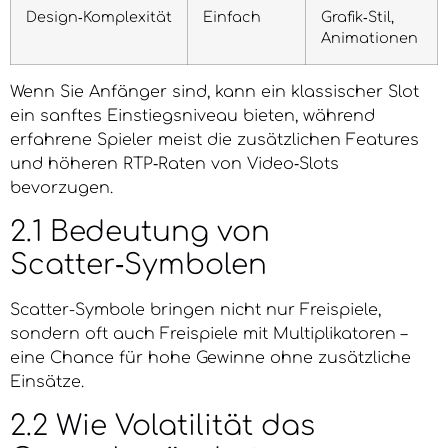
Design‑Komplexität
Einfach
Grafik‑Stil,
Animationen
Wenn Sie Anfänger sind, kann ein klassischer Slot
ein sanftes Einstiegsniveau bieten, während
erfahrene Spieler meist die zusätzlichen Features
und höheren RTP‑Raten von Video‑Slots
bevorzugen.
2.1 Bedeutung von
Scatter‑Symbolen
Scatter-Symbole bringen nicht nur Freispiele,
sondern oft auch Freispiele mit Multiplikatoren –
eine Chance für hohe Gewinne ohne zusätzliche
Einsätze.
2.2 Wie Volatilität das