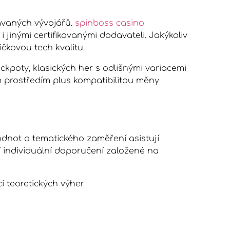
návaných vývojářů.
spinboss casino
jinými certifikovanými dodavateli. Jakýkoliv
čkovou tech kvalitu.
ckpoty, klasických her s odlišnými variacemi
m prostředím plus kompatibilitou měny
hodnot a tematického zaměření asistují
í individuální doporučení založené na
 teoretických výher