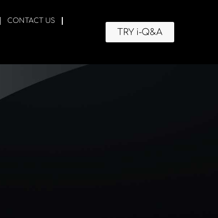
CONTACT US
TRY i-Q&A