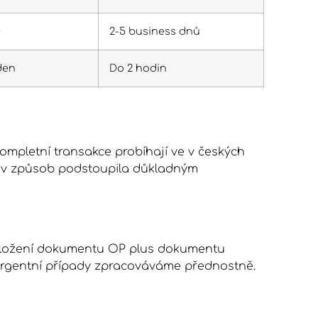
ě
2-5 business dnů
den
Do 2 hodin
mpletní transakce probíhají ve v českých
oliv způsob podstoupila důkladným
edložení dokumentu OP plus dokumentu
 urgentní případy zpracováváme přednostně.