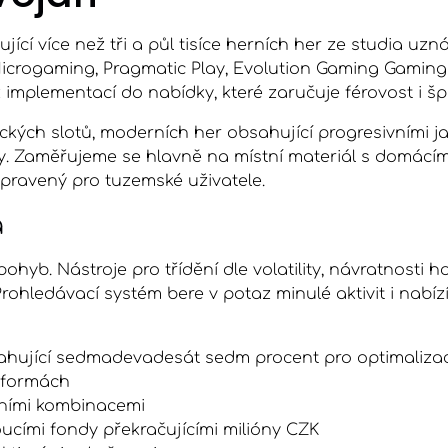
cí více než tři a půl tisíce herních her ze studia uz
icrogaming, Pragmatic Play, Evolution Gaming Gaming i 
plementací do nabídky, které zaručuje férovost i špi
ických slotů, moderních her obsahující progresivními ja
éry. Zaměřujeme se hlavně na místní materiál s domácí
pravený pro tuzemské uživatele.
a
hyb. Nástroje pro třídění dle volatility, návratnosti 
hledávací systém bere v potaz minulé aktivit i nabíz
hující sedmadevadesát sedm procent pro optimalizaci
atformách
rními kombinacemi
ucími fondy překračujícími milióny CZK