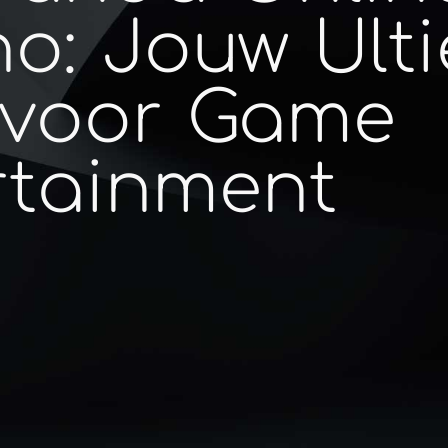
no: Jouw Ult
 voor Game
rtainment