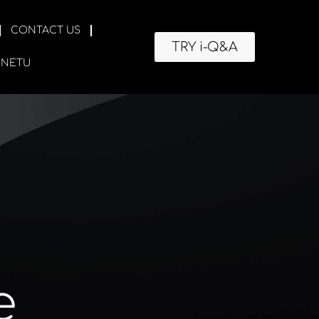
CONTACT US
TRY i-Q&A
RNETU
e