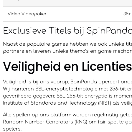
Video Videopoker
35+
Exclusieve Titels bij SpinPand
Naast de populaire games hebben we ook unieke titel
partners en leveren unieke thema’s en game mechanis
Veiligheid en Licentie
Veiligheid is bij ons voorop. SpinPanda opereert ond
Wij hanteren SSL-encryptietechnologie met 256-bit enc
geverifieerd gegeven: SSL 256-bit encryptie is mome
Institute of Standards and Technology (NIST) als vei
Alle spellen op ons platform worden regelmatig get
Random Number Generators (RNG) om fair spel te gar
spelers.