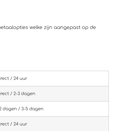
betaalopties welke zijn aangepast op de
irect / 24 uur
irect / 2-3 dagen
-2 dagen / 3-5 dagen
irect / 24 uur