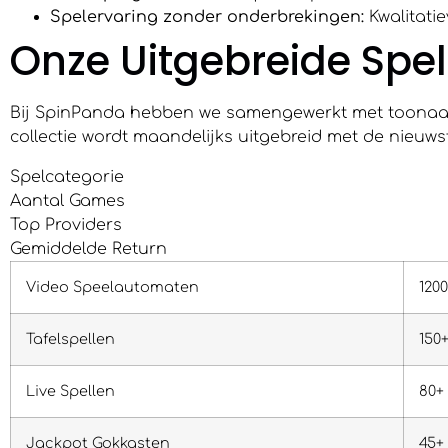
Spelervaring zonder onderbrekingen:
Kwalitati
Onze Uitgebreide Spel
Bij SpinPanda hebben we samengewerkt met toonaang
collectie wordt maandelijks uitgebreid met de nieuwste
Spelcategorie
Aantal Games
Top Providers
Gemiddelde Return
Video Speelautomaten
120
Tafelspellen
150
Live Spellen
80+
Jackpot Gokkasten
45+