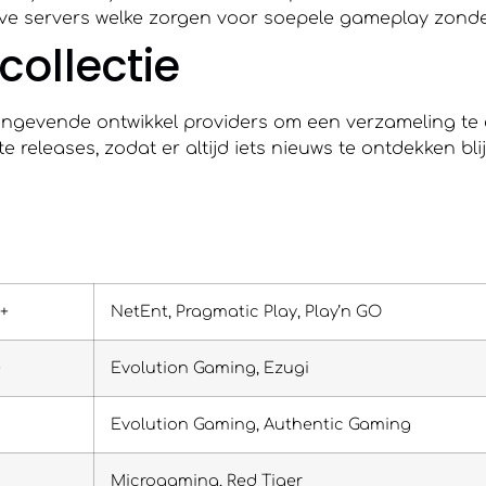
eve servers welke zorgen voor soepele gameplay zond
collectie
evende ontwikkel providers om een verzameling te cr
 releases, zodat er altijd iets nieuws te ontdekken blij
0+
NetEnt, Pragmatic Play, Play’n GO
+
Evolution Gaming, Ezugi
Evolution Gaming, Authentic Gaming
Microgaming, Red Tiger