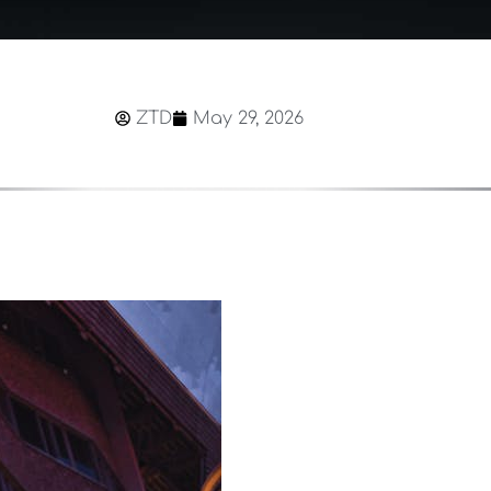
ZTD
May 29, 2026