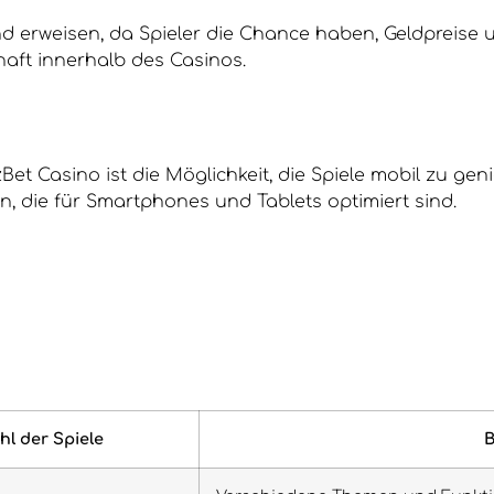
d erweisen, da Spieler die Chance haben, Geldpreise 
haft innerhalb des Casinos.
et Casino ist die Möglichkeit, die Spiele mobil zu geni
en, die für Smartphones und Tablets optimiert sind.
hl der Spiele
B