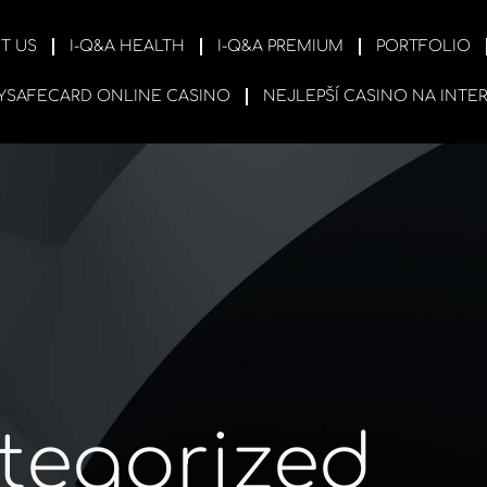
T US
I-Q&A HEALTH
I-Q&A PREMIUM
PORTFOLIO
YSAFECARD ONLINE CASINO
NEJLEPŠÍ CASINO NA INTE
tegorized