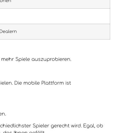
ionen
 Dealern
d mehr Spiele auszuprobieren.
len. Die mobile Plattform ist
en.
iedlichster Spieler gerecht wird. Egal, ob