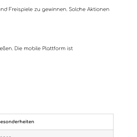
und Freispiele zu gewinnen. Solche Aktionen
eßen. Die mobile Plattform ist
esonderheiten