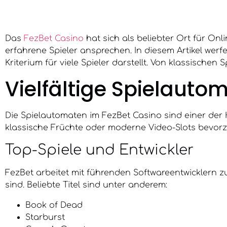
Das
FezBet Casino
hat sich als beliebter Ort für Onl
erfahrene Spieler ansprechen. In diesem Artikel werfe
Kriterium für viele Spieler darstellt. Von klassischen
Vielfältige Spielauto
Die Spielautomaten im FezBet Casino sind einer der
klassische Früchte oder moderne Video-Slots bevorzu
Top-Spiele und Entwickler
FezBet arbeitet mit führenden Softwareentwicklern z
sind. Beliebte Titel sind unter anderem:
Book of Dead
Starburst