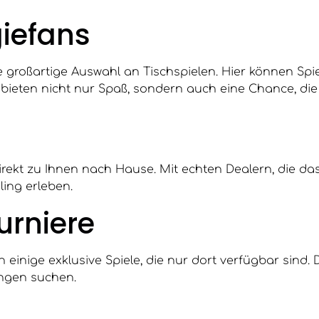
giefans
roßartige Auswahl an Tischspielen. Hier können Spiele
le bieten nicht nur Spaß, sondern auch eine Chance, d
rekt zu Ihnen nach Hause. Mit echten Dealern, die das S
ling erleben.
urniere
einige exklusive Spiele, die nur dort verfügbar sind. D
ngen suchen.