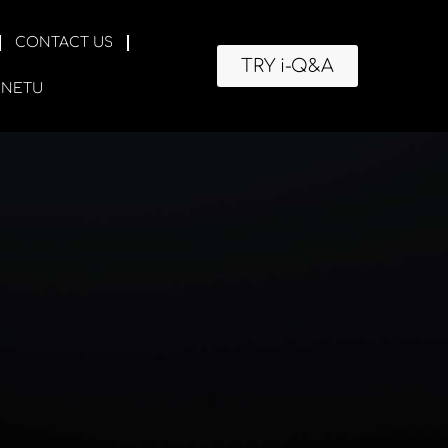
CONTACT US
TRY i-Q&A
RNETU