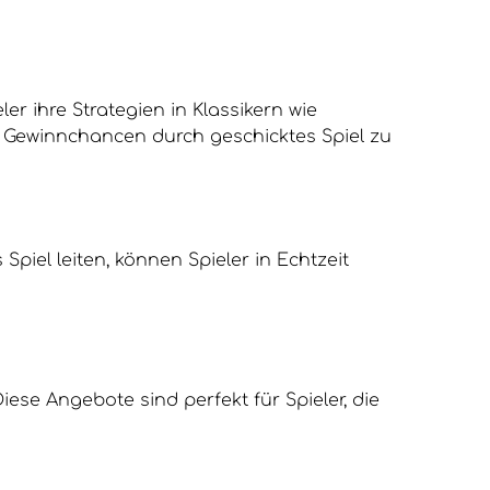
r ihre Strategien in Klassikern wie
ie Gewinnchancen durch geschicktes Spiel zu
piel leiten, können Spieler in Echtzeit
iese Angebote sind perfekt für Spieler, die