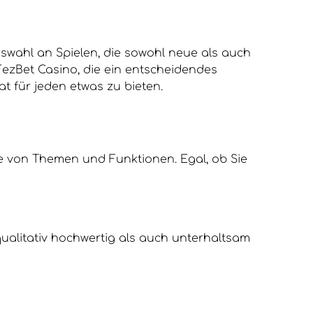
Auswahl an Spielen, die sowohl neue als auch
 FezBet Casino, die ein entscheidendes
at für jeden etwas zu bieten.
e von Themen und Funktionen. Egal, ob Sie
qualitativ hochwertig als auch unterhaltsam