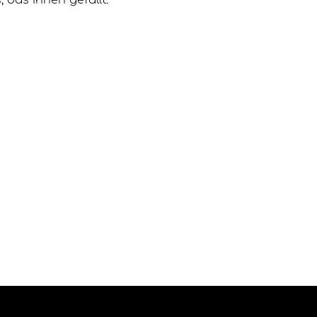
 das Ihnen gefällt.