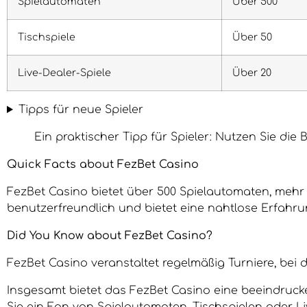
Spielautomaten
Über 500
Tischspiele
Über 50
Live-Dealer-Spiele
Über 20
Tipps für neue Spieler
Ein praktischer Tipp für Spieler: Nutzen Sie di
Quick Facts about FezBet Casino
FezBet Casino bietet über 500 Spielautomaten, mehr a
benutzerfreundlich und bietet eine nahtlose Erfahru
Did You Know about FezBet Casino?
FezBet Casino veranstaltet regelmäßig Turniere, be
Insgesamt bietet das FezBet Casino eine beeindrucke