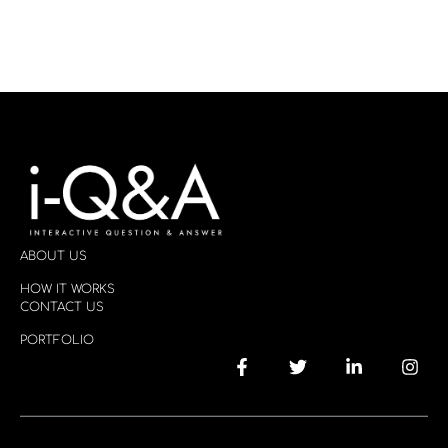
ABOUT US
HOW IT WORKS
CONTACT US
PORTFOLIO