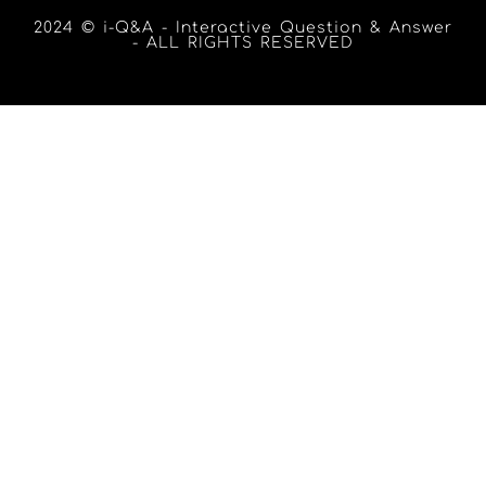
2024 © i-Q&A - Interactive Question & Answer
- ALL RIGHTS RESERVED