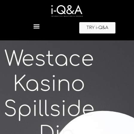
TRY i-Q&A
PAYSAFECARD ONLINE CASINO
NEJLEPŠÍ CASINO NA INTERNETU
Westace
Kasino
Spillside