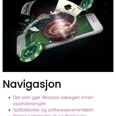
Navigasjon
Det som gjør Westace særegen innen
casinobransjen
Spillbibliotek og softwareleverandører