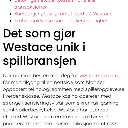
Betalingsmetoder pluss finansielle
transaksjoner
Kampanjer pluss promotilbud på Westace
Mobilopplevelse samt brukervennlighet
Det som gjør
Westace unik i
spillbransjen
Når du man bestemmer deg for
westace-no.com
,
får man tilgang til en nettside som blander
oppdatert teknologi sammen med spilleropplevelse
i verdensklasse. Westace kasino opererer med
strenge lisensieringsvilkår som sikrer fair gaming
samt spillerbeskyttelse. Westace har allerede
etablert Westace som en troverdig aktør ved
prioritere transparent kommunikasjon samt raske