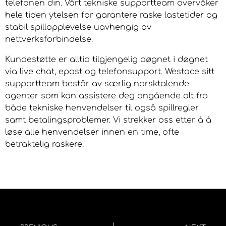
telefonen din. Vårt tekniske supportteam overvåker
hele tiden ytelsen for garantere raske lastetider og
stabil spillopplevelse uavhengig av
nettverksforbindelse.
Kundestøtte er alltid tilgjengelig døgnet i døgnet
via live chat, epost og telefonsupport. Westace sitt
supportteam består av særlig norsktalende
agenter som kan assistere deg angående alt fra
både tekniske henvendelser til også spillregler
samt betalingsproblemer. Vi strekker oss etter å å
løse alle henvendelser innen en time, ofte
betraktelig raskere.