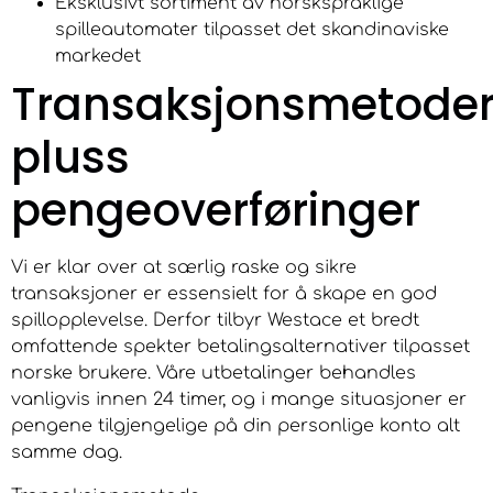
Eksklusivt sortiment av norskspråklige
spilleautomater tilpasset det skandinaviske
markedet
Transaksjonsmetode
pluss
pengeoverføringer
Vi er klar over at særlig raske og sikre
transaksjoner er essensielt for å skape en god
spillopplevelse. Derfor tilbyr Westace et bredt
omfattende spekter betalingsalternativer tilpasset
norske brukere. Våre utbetalinger behandles
vanligvis innen 24 timer, og i mange situasjoner er
pengene tilgjengelige på din personlige konto alt
samme dag.