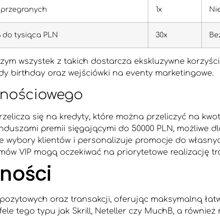
 przegranych
1x
Ni
 do tysiąca PLN
30x
Be
czym wszystek z takich dostarcza ekskluzywne korzyści:
 birthday oraz wejściówki na eventy marketingowe.
lnościowego
zelicza się na kredyty, które można przeliczyć na kw
unduszami premii sięgającymi do 50000 PLN, możliwe dl
je wybory klientów i personalizuje promocje do włas
mów VIP mogą oczekiwać na priorytetowe realizację t
ności
ozytowych oraz transakcji, oferując maksymalną łatwo
tfele tego typu jak Skrill, Neteller czy MuchB, a równi