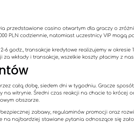
wia przedstawione casino otwartym dla graczy o zróż
000 PLN codziennie, natomiast uczestnicy VIP mogą po
 2-6 godz., transakcje kredytowe realizujemy w okresie
ji za wkłady i transakcje, wszelkie koszty płacimy z n
entów
przez całą dobę, siedem dni w tygodniu. Gracze spos
na witrynie. Średni czas reakcji na chacie to krócej o
ajowym obszarze.
 bezpiecznej zabawy, regulaminów promocji oraz roz
 na najbardziej stawiane pytania odnoszące się założe