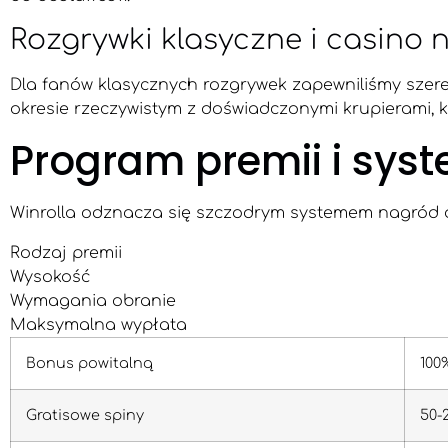
Rozgrywki klasyczne i casino 
Dla fanów klasycznych rozgrywek zapewniliśmy szereg
okresie rzeczywistym z doświadczonymi krupierami, k
Program premii i sys
Winrolla odznacza się szczodrym systemem nagród d
Rodzaj premii
Wysokość
Wymagania obranie
Maksymalna wypłata
Bonus powitalną
100
Gratisowe spiny
50-