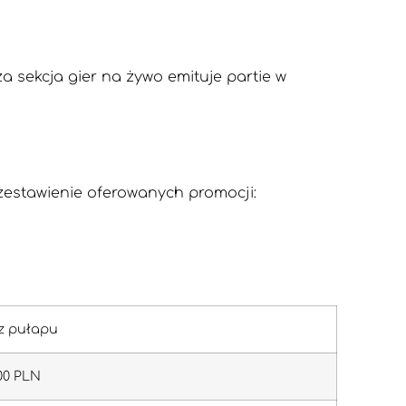
a sekcja gier na żywo emituje partie w
zestawienie oferowanych promocji:
z pułapu
00 PLN