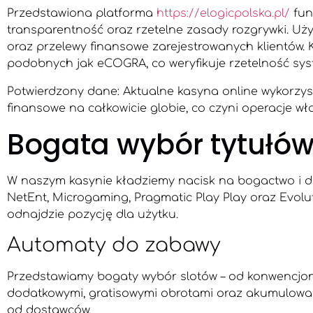
Przedstawiona platforma
https://elogicpolska.pl/
fun
transparentność oraz rzetelne zasady rozgrywki. U
oraz przelewy finansowe zarejestrowanych klientów.
podobnych jak eCOGRA, co weryfikuje rzetelność sy
Potwierdzony dane: Aktualne kasyna online wykorzyst
finansowe na całkowicie globie, co czyni operacje w
Bogata wybór tytułó
W naszym kasynie kładziemy nacisk na bogactwo i d
NetEnt, Microgaming, Pragmatic Play Play oraz Evolu
odnajdzie pozycję dla użytku.
Automaty do zabawy
Przedstawiamy bogaty wybór slotów – od konwencj
dodatkowymi, gratisowymi obrotami oraz akumulowan
od dostawców.