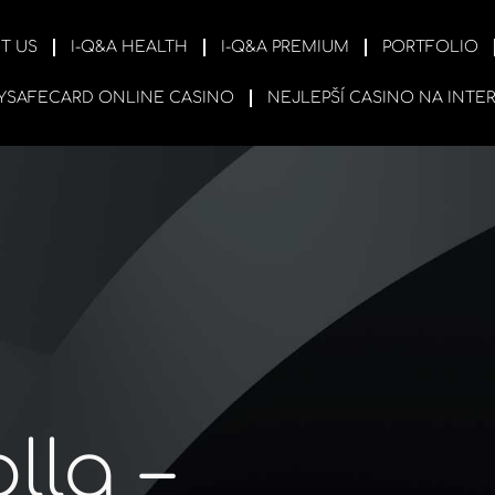
T US
I-Q&A HEALTH
I-Q&A PREMIUM
PORTFOLIO
YSAFECARD ONLINE CASINO
NEJLEPŠÍ CASINO NA INTE
lla –