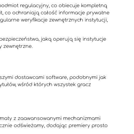
odmiot regulacyjny, co obiecuje kompletną
, co ochraniają całość informacje prywatne
larne weryfikacje zewnętrznych instytucji,
ezpieczeństwa, jaką operują się instytucje
y zewnętrzne.
pszymi dostawcami software, podobnymi jak
tytułów, wśród których wszystek gracz
utomaty z zaawansowanymi mechanizmami
cznie odświeżamy, dodając premiery prosto