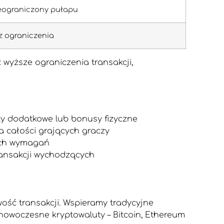
eograniczony pułapu
z ograniczenia
 wyższe ograniczenia transakcji,
oty dodatkowe lub bonusy fizyczne
a całości grających graczy
nych wymagań
ransakcji wychodzących
ść transakcji. Wspieramy tradycyjne
eż nowoczesne kryptowaluty – Bitcoin, Ethereum