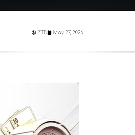
ZTD
May 27, 2026